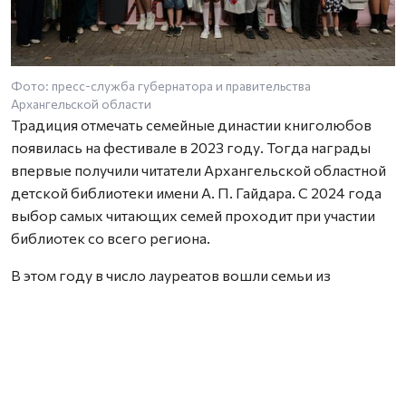
Фото: пресс-служба губернатора и правительства
Архангельской области
Традиция отмечать семейные династии книголюбов
появилась на фестивале в 2023 году. Тогда награды
впервые получили читатели Архангельской областной
детской библиотеки имени А. П. Гайдара. С 2024 года
выбор самых читающих семей проходит при участии
библиотек со всего региона.
В этом году в число лауреатов вошли семьи из
Архангельска, Новодвинска, Вельска, Холмогорского,
Пинежского, Котласского и Мезенского округов.
Награды им вручила заместитель министра культуры и
туризма Архангельской области Анна Фофанова.
Обращаясь к участникам церемонии, замминистра