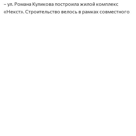
– ул. Романа Куликова построила жилой комплекс
«Некст». Строительство велось в рамках совместного
с Правительством Архангельской области
инвестиционного проекта по восстановлению прав
граждан пострадавших от недобросовестных
действий застройщиков. В соответствии с областным
законом Группа Аквилон получила в аренду данный
участок выплатил денежные компенсации дольщикам,
обманутым несколькими другими застройщиками.
Сейчас по проектам комплексного развития
территорий Группа Аквилон выполняет обязательства
по расселению за свой счет в столице Поморья и
городе корабелов 65 деревянных домов площадью
33,8 тыс. кв. м, 32 дома уже расселены. Объем затрат на
расселение составляет более 3,1 млрд. рублей. Это те
деньги, которые застройщик должен израсходовать
еще до начала строительства и получения каких-либо