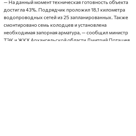
— На данный момент техническая готовность объекта
достигла 43%. Подрядчик проложил 18,1 километра
водопроводных сетей из 25 запланированных. Также
смонтировано семь колодцев и установлена
необходимая запорная арматура, — сообщил министр
ТЭК и ЖКХ Архангельской области Дмитрий Поташев.
Как отметил руководитель ведомства, только
за последнюю неделю на объекте построили около
430 метров трубопровода. Сейчас работы ведутся
на улице Свободы — здесь прокладка сетей
выполняется открытым способом.
Параллельно началась подготовка площадки, где
в дальнейшем разместятся новые водопроводные
очистные сооружения.
Проект предусматривает комплексное обновление
объектов водоснабжения Няндомы. В городе