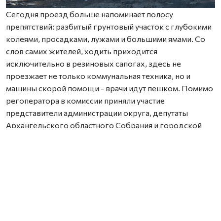
Сегодня проезд больше напоминает полосу
препятствий: разбитый грунтовый участок с глубокими
колеями, просадками, лужами и большими ямами. Со
слов самих жителей, ходить приходится
исключительно в резиновых сапогах, здесь не
проезжает не только коммунальная техника, но и
машины скорой помощи - врачи идут пешком. Помимо
регоператора в комиссии приняли участие
представители администрации округа, депутаты
Архангельского областного Собрания и городской
Думы.
В «ЭкоИнтеграторе» отмечают, что количество
обращений по этой проблеме с каждым днем растет.
Жалобы поступают не только от жителей,
обеспокоенных переполненными контейнерами, но и
от экипажей мусоровозов, которые не могут доехать
до площадок. Летом в жару контейнеры быстро