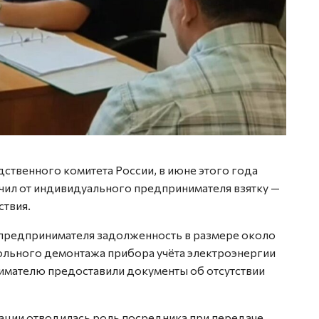
ственного комитета России, в июне этого года
чил от индивидуального предпринимателя взятку —
ствия.
с предпринимателя задолженность в размере около
ольного демонтажа прибора учёта электроэнергии
нимателю предоставили документы об отсутствии
зации отводилась роль посредника при передаче