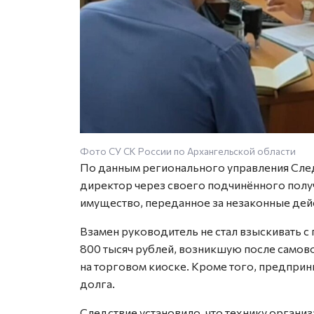
Фото СУ СК России по Архангельской области
По данным регионального управления След
директор через своего подчинённого полу
имущество, переданное за незаконные дей
Взамен руководитель не стал взыскивать 
800 тысяч рублей, возникшую после самов
на торговом киоске. Кроме того, предпри
долга.
Следствие установило, что технику органи