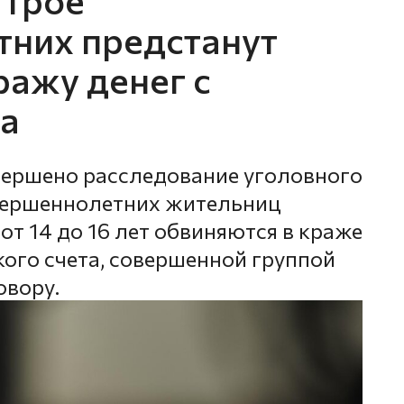
них предстанут
ражу денег с
та
вершено расследование уголовного
овершеннолетних жительниц
от 14 до 16 лет обвиняются в краже
кого счета, совершенной группой
овору.