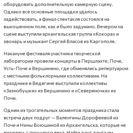
оборудовать дополнительную камерную сцену.
Однако все основные площадки удалось
задействовать, а финал спектакля состоялся на
выкошенном поле, как и было задумано. Вечером на
сцене выступили архангельская группа «Кокора» и
звонарь и музыкант Сергей Власов из Каргополя.
Накануне фестиваля участники творческой
лаборатории провели концерты в Першлахте, Поче,
Усть-Поче и Вершинино, где обменялись репертуаром
с местными фольклорными коллективами. На
празднике в Ведягине выступили коллективы
«Зазнобушки» из Вершинино и «Северяночка» из
Почи.
Одним из трогательных моментов праздника стала
встреча двух подруг — Валентины Дорофеевой из
Почи и Нины Воюшиной из Архангельска, которые не
виделись с прошлого века. Найти друг друга им