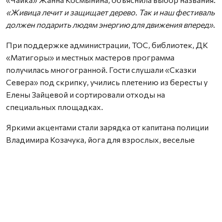
«Живица лечит и защищает дерево. Так и наш фестиваль
должен подарить людям энергию для движения вперед»
.
При поддержке администрации, ТОС, библиотек, ДК
«Матигоры» и местных мастеров программа
получилась многогранной. Гости слушали «Сказки
Севера» под скрипку, учились плетению из бересты у
Елены Зайцевой и сортировали отходы на
специальных площадках.
Яркими акцентами стали зарядка от капитана полиции
Владимира Козачука, йога для взрослых, веселые
старты для детей и показы коллекций от объединения
«Мода из комода», Ирины Пьянковой и студии
«Северные мастерицы», вдохновленные природой и
культурой Поморья.
Нашли ошибку? Выделите текст, нажмите
ctrl+enter
и отправьте ее нам.