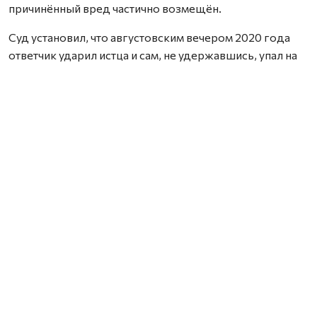
причинённый вред частично возмещён.
Суд установил, что августовским вечером 2020 года
ответчик ударил истца и сам, не удержавшись, упал на
асфальт. Истец пытался его пнуть, но тот встал и
отбежал. Догнав ответчика, попытался ударить его, но,
потеряв равновесие, упал. Затем ответчик схватил его,
бил, несколько раз укладывал на асфальт и удерживал.
Уголовное дело в отношении ответчика прекращено в
связи с отсутствием в его дейст­виях состава
преступления, предусмотренного ч. 1 ст. 112 УК РФ.
Суд взыскал в ответчика в пользу истца компенсацию
морального вреда – 130 000 руб., расходы по уплате
государственной пошлины.
Стороны обжаловали решение в суде апелляционной
инстанции. Истец просил удовлетворить исковые
требования в полном объёме, полагая, что суд не учёл