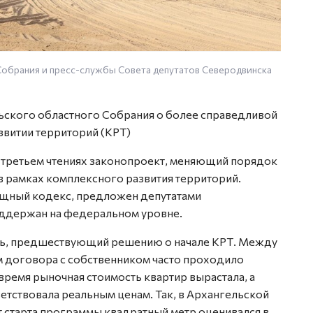
обрания и пресс-службы Совета депутатов Северодвинска
ьского областного Собрания о более справедливой
звитии территорий (КРТ)
и третьем чтениях законопроект, меняющий порядок
в рамках комплексного развития территорий.
ищный кодекс, предложен депутатами
оддержан на федеральном уровне.
ень, предшествующий решению о начале КРТ. Между
 договора с собственником часто проходило
 время рыночная стоимость квартир вырастала, а
ветствовала реальным ценам. Так, в Архангельской
т старта программы квадратный метр оценивался в