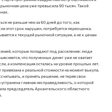
 рыночная цена уже превысила 90 тысяч. Такой
онах.
ся не раньше чем за 60 дней до того, как
сли этот срок нарушен, потребуется переоценка.
вается к текущей рыночной ситуации, а не к ценам
семей, которые попадают под расселение: люди
ыясняется, что полученных денег уже не хватает
ли, а компенсация осталась на уровне прошлых лет.
т привязана к реальной стоимости на момент выкупа.
ссчитывать, и принять решение, не теряя свои
 устранена главная несправедливость, о которой
тила председатель Архангельского областного
.