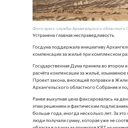
Фото пресс-службы Архангельского областного С
Устранена главная несправедливость
Госдума поддержала инициативу Архангел
компенсации за жильё при комплексном ра
Государственная Дума приняла во втором 
расчёта компенсации за жильё, изымаемое 
Проект закона, вносящий поправки в Жил
Архангельского областного Собрания и п
Ранее выкупная цена фиксировалась на д
этим решением и фактическим подписанием
больше года, иногда несколько лет. За это
люди получали сумму, которая уже не соот
области в одном из проектов КРТ на момен