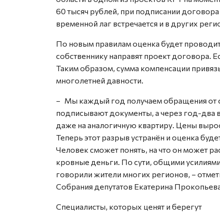
60 тысяч рублей, при подписании договора
временной лаг встречается и в других реги
По новым правилам оценка будет проводить
собственнику направят проект договора. Е
Таким образом, сумма компенсации привязы
многолетней давности.
– Мы каждый год получаем обращения от 
подписывают документы, а через год-два в
даже на аналогичную квартиру. Цены вырос
Теперь этот разрыв устранён и оценка буде
Человек сможет понять, на что он может ра
кровные деньги. По сути, общими усилиями
говорили жители многих регионов, – отме
Собрания депутатов Екатерина Прокопьева
Специалисты, которых ценят и берегут