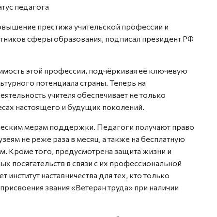
атус педагога
овышение престижа учительской профессии и
тников сферы образования, подписал президент РФ
имость этой профессии, подчёркивая её ключевую
ьтурного потенциала страны. Теперь на
ятельность учителя обеспечивает не только
ресах настоящего и будущих поколений.
ическим мерам поддержки. Педагоги получают право
зеям не реже раза в месяц, а также на бесплатную
. Кроме того, предусмотрена защита жизни и
х посягательств в связи с их профессиональной
институт наставничества для тех, кто только
 присвоения звания «Ветеран труда» при наличии