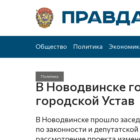
Общество
Политика
Экономик
Политика
В Новодвинске го
городской Устав
В Новодвинске прошло засед
по законности и депутатской 
рассмотрение проекта измен