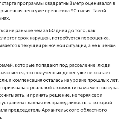
т старта программы квадратный метр оценивался в
 рыночная цена уже превысила 90 тысяч. Такой
онах.
ся не раньше чем за 60 дней до того, как
сли этот срок нарушен, потребуется переоценка.
вается к текущей рыночной ситуации, а не к ценам
семей, которые попадают под расселение: люди
ыясняется, что полученных денег уже не хватает
ли, а компенсация осталась на уровне прошлых лет.
т привязана к реальной стоимости на момент выкупа.
ссчитывать, и принять решение, не теряя свои
 устранена главная несправедливость, о которой
тила председатель Архангельского областного
.