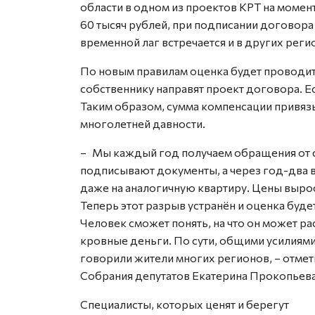
области в одном из проектов КРТ на момен
60 тысяч рублей, при подписании договора
временной лаг встречается и в других реги
По новым правилам оценка будет проводить
собственнику направят проект договора. Е
Таким образом, сумма компенсации привязы
многолетней давности.
– Мы каждый год получаем обращения от 
подписывают документы, а через год-два в
даже на аналогичную квартиру. Цены вырос
Теперь этот разрыв устранён и оценка буде
Человек сможет понять, на что он может ра
кровные деньги. По сути, общими усилиями
говорили жители многих регионов, – отме
Собрания депутатов Екатерина Прокопьева
Специалисты, которых ценят и берегут