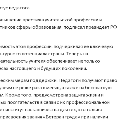
атус педагога
овышение престижа учительской профессии и
тников сферы образования, подписал президент РФ
имость этой профессии, подчёркивая её ключевую
ьтурного потенциала страны. Теперь на
ятельность учителя обеспечивает не только
ресах настоящего и будущих поколений.
ическим мерам поддержки. Педагоги получают право
зеям не реже раза в месяц, а также на бесплатную
. Кроме того, предусмотрена защита жизни и
х посягательств в связи с их профессиональной
институт наставничества для тех, кто только
 присвоения звания «Ветеран труда» при наличии