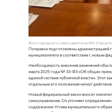
Фото городского совета депутатов МО «Город Н
Поправки подготовлены администрацией г
муниципалитета в соответствие с новым ф
Необходимость внесения изменений обусло
марта 2025 года № 33-ФЗ «Об общих принц
единой системе публичной власти». Этот зак
отдельные его положения начнут действоват
Новый федеральный закон вносит значите
самоуправления. Он уточняет определения 
содержанию Устава муниципального образо