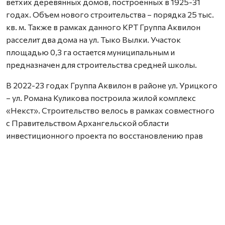
ветхих деревянных домов, построенных в 1925-31
годах. Объем нового строительства – порядка 25 тыс.
кв. м. Также в рамках данного КРТ Группа Аквилон
расселит два дома на ул. Тыко Вылки. Участок
площадью 0,3 га остается муниципальным и
предназначен для строительства средней школы.
В 2022-23 годах Группа Аквилон в районе ул. Урицкого
– ул. Романа Куликова построила жилой комплекс
«Некст». Строительство велось в рамках совместного
с Правительством Архангельской области
инвестиционного проекта по восстановлению прав
граждан пострадавших от недобросовестных
действий застройщиков. В соответствии с областным
законом Группа Аквилон получила в аренду данный
участок выплатил денежные компенсации дольщикам,
обманутым несколькими другими застройщиками.
Сейчас по проектам комплексного развития