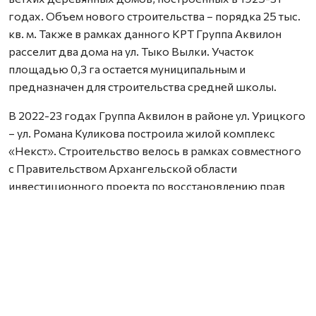
годах. Объем нового строительства – порядка 25 тыс.
кв. м. Также в рамках данного КРТ Группа Аквилон
расселит два дома на ул. Тыко Вылки. Участок
площадью 0,3 га остается муниципальным и
предназначен для строительства средней школы.
В 2022-23 годах Группа Аквилон в районе ул. Урицкого
– ул. Романа Куликова построила жилой комплекс
«Некст». Строительство велось в рамках совместного
с Правительством Архангельской области
инвестиционного проекта по восстановлению прав
граждан пострадавших от недобросовестных
действий застройщиков. В соответствии с областным
законом Группа Аквилон получила в аренду данный
участок выплатил денежные компенсации дольщикам,
обманутым несколькими другими застройщиками.
Сейчас по проектам комплексного развития