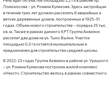
Речь идет об участке площадью 2,2 га в районе пр.
Ломоносова – ул. Романа Куликова. Здесь застройщик
в течение трех лет должен расселить 6 аварийных и
ветхих деревянных домов, построенных в 1925-31
годах. Объем нового строительства – порядка 25 тыс.
кв. м. Также в рамках данного КРТ Группа Аквилон
расселит два дома на ул. Тыко Вылки. Участок
площадью 0,3 га остается муниципальным и
предназначен для строительства средней школы.
В 2022-23 годах Группа Аквилон в районе ул. Урицкого
– ул. Романа Куликова построила жилой комплекс
«Некст». Строительство велось в рамках совместного
с Правительством Архангельской области
инвестиционного проекта по восстановлению прав
граждан пострадавших от недобросовестных
действий застройщиков. В соответствии с областным
законом Группа Аквилон получила в аренду данный
участок выплатил денежные компенсации дольщикам,