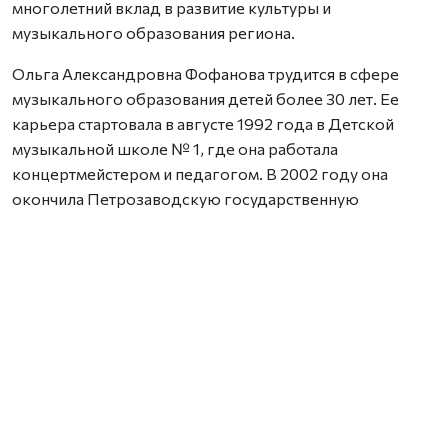
многолетний вклад в развитие культуры и
музыкального образования региона.
Ольга Александровна Фофанова трудится в сфере
музыкального образования детей более 30 лет. Ее
карьера стартовала в августе 1992 года в Детской
музыкальной школе № 1, где она работала
концертмейстером и педагогом. В 2002 году она
окончила Петрозаводскую государственную
консерваторию. Сегодня Ольга Фофанова
возглавляет Архангельский музыкальный колледж, с
2020 года входит в состав Общественной палаты
Архангельской области, а в 2022 году губернатор
Александр Цыбульский присвоил ей звание «Почетный
работник культуры Архангельской области».
Наталья Александровна Шевченко — преподаватель
Детской школы искусств № 36 Северодвинска,
которая является одним из ключевых культурных