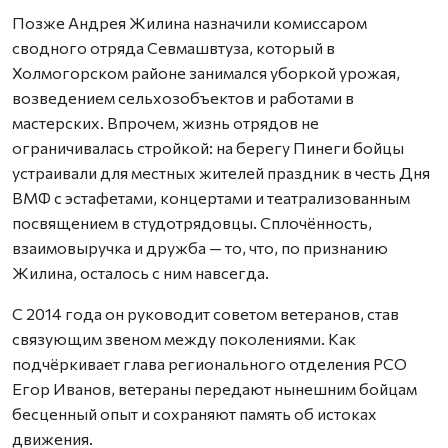
Позже Андрея Жилина назначили комиссаром
сводного отряда Севмашвтуза, который в
Холмогорском районе занимался уборкой урожая,
возведением сельхозобъектов и работами в
мастерских. Впрочем, жизнь отрядов не
ограничивалась стройкой: на берегу Пинеги бойцы
устраивали для местных жителей праздник в честь Дня
ВМФ с эстафетами, концертами и театрализованным
посвящением в студотрядовцы. Сплочённость,
взаимовыручка и дружба — то, что, по признанию
Жилина, осталось с ним навсегда.
С 2014 года он руководит советом ветеранов, став
связующим звеном между поколениями. Как
подчёркивает глава регионального отделения РСО
Егор Иванов, ветераны передают нынешним бойцам
бесценный опыт и сохраняют память об истоках
движения.