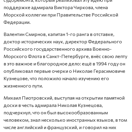
поддержке адмирала Виктора Чиркова, члена
Морской коллегии при Правительстве Российской
Федерации.
Валентин Смирнов, капитан 1-го ранга в отставке,
доктор исторических наук, директор Федерального
Российского государственного архива Военно-
Морского Флота в Санкт-Петербурге, внёс свою лепту
в это важное и благородное дело: ещё в 1994 году он
опубликовал первые очерки о Николае Герасимовиче
Кузнецове, что положило начало изучению его
жизненного пути.
Михаил Пиотровский, выступая на открытии памятной
доски в честь адмирала Николая Кузнецова,
подчеркнул, что он был высокообразованным
человеком, знал несколько иностранных языков, в том
числе английский и французский, и говорил на них