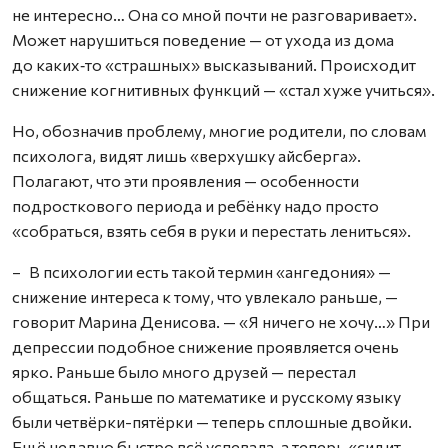
не интересно… Она со мной почти не разговаривает».
Может нарушиться поведение — от ухода из дома
до каких‑то «страшных» высказываний. Происходит
снижение когнитивных функций — «стал хуже учиться».
Но, обозначив проблему, многие родители, по словам
психолога, видят лишь «верхушку айсберга».
Полагают, что эти проявления — особенности
подросткового периода и ребёнку надо просто
«собраться, взять себя в руки и перестать лениться».
– В психологии есть такой термин «ангедония» —
снижение интереса к тому, что увлекало раньше, —
говорит Марина Денисова. — «Я ничего не хочу…» При
депрессии подобное снижение проявляется очень
ярко. Раньше было много друзей — перестал
общаться. Раньше по математике и русскому языку
были четвёрки-пятёрки — теперь сплошные двойки.
Ещё недавно быстро всё успевала, а теперь «сидит