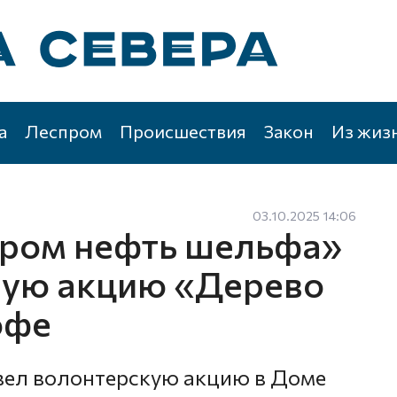
а
Леспром
Происшествия
Закон
Из жиз
03.10.2025 14:06
пром нефть шельфа»
ную акцию «Дерево
офе
вел волонтерскую акцию в Доме