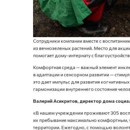
Сотрудники компании вместе с воспитанн
из вечнозеленых растений. Место для акци
помогает дому-интернату с благоустройст
Комфортная среда — важный элемент инкл
в адаптации и сенсорном развитии — стиму
это дает импульс для развития когнитивны
гармонизации внутреннего состояния челов
Валерий Асикритов, директор дома соци
«В нашем учреждении проживают 305 воспи
их пребывание максимально комфортным, 
территории. Ежегодно, с помощью волонтё