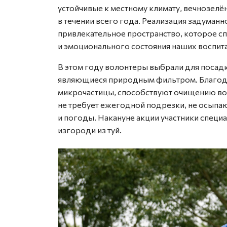
устойчивые к местному климату, вечнозелё
в течении всего года. Реализация задуман
привлекательное пространство, которое с
и эмоционального состояния наших воспит
В этом году волонтеры выбрали для посад
являющиеся природным фильтром. Благод
микрочастицы, способствуют очищению во
не требует ежегодной подрезки, не осыпаю
и погоды. Накануне акции участники спец
изгороди из туй.