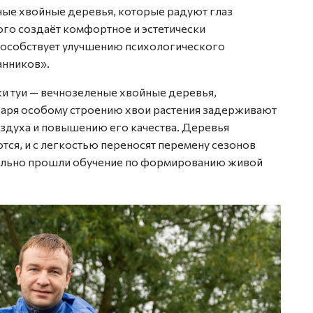
ные хвойные деревья, которые радуют глаз
ного создаёт комфортное и эстетически
пособствует улучшению психологического
анников».
ки туи — вечнозеленые хвойные деревья,
аря особому строению хвои растения задерживают
здуха и повышению его качества. Деревья
тся, и с легкостью переносят перемену сезонов
иально прошли обучение по формированию живой