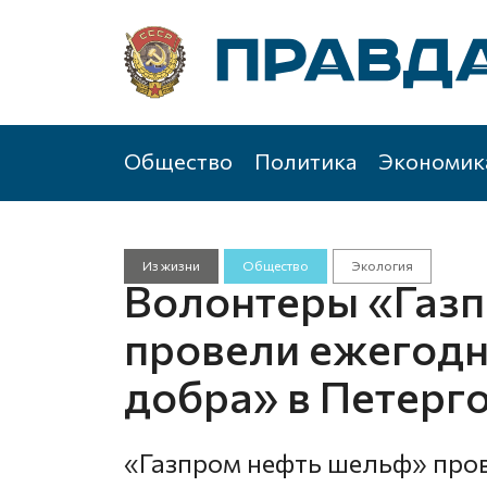
Общество
Политика
Экономик
Из жизни
Общество
Экология
Волонтеры «Газ
провели ежегод
добра» в Петерг
«Газпром нефть шельф» про