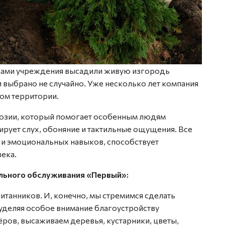
иками учреждения высадили живую изгородь
и выбрано не случайно. Уже несколько лет компания
вом территории.
юзии, который помогает особенным людям
лирует слух, обоняние и тактильные ощущения. Все
х и эмоциональных навыков, способствует
ека.
ального обслуживания «Первый»:
танников. И, конечно, мы стремимся сделать
уделяя особое внимание благоустройству
ров, высаживаем деревья, кустарники, цветы,