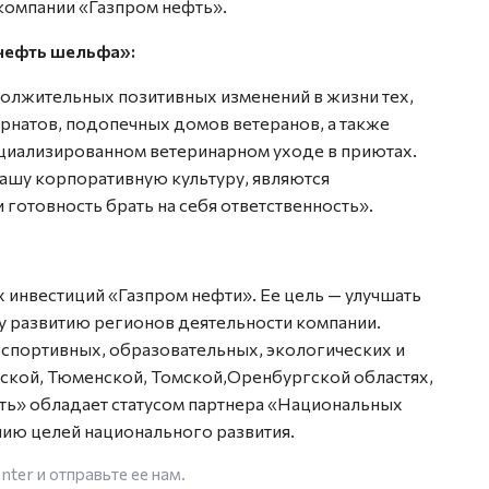
компании «Газпром нефть».
 нефть шельфа»:
олжительных позитивных изменений в жизни тех,
рнатов, подопечных домов ветеранов, а также
иализированном ветеринарном уходе в приютах.
шу корпоративную культуру, являются
 готовность брать на себя ответственность».
инвестиций «Газпром нефти». Ее цель — улучшать
у развитию регионов деятельности компании.
 спортивных, образовательных, экологических и
кой, Тюменской, Томской,Оренбургской областях,
ть» обладает статусом партнера «Национальных
нию целей национального развития.
enter
и отправьте ее нам.