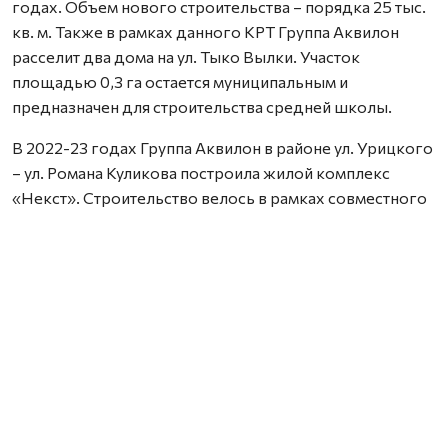
годах. Объем нового строительства – порядка 25 тыс.
кв. м. Также в рамках данного КРТ Группа Аквилон
расселит два дома на ул. Тыко Вылки. Участок
площадью 0,3 га остается муниципальным и
предназначен для строительства средней школы.
В 2022-23 годах Группа Аквилон в районе ул. Урицкого
– ул. Романа Куликова построила жилой комплекс
«Некст». Строительство велось в рамках совместного
с Правительством Архангельской области
инвестиционного проекта по восстановлению прав
граждан пострадавших от недобросовестных
действий застройщиков. В соответствии с областным
законом Группа Аквилон получила в аренду данный
участок выплатил денежные компенсации дольщикам,
обманутым несколькими другими застройщиками.
Сейчас по проектам комплексного развития
территорий Группа Аквилон выполняет обязательства