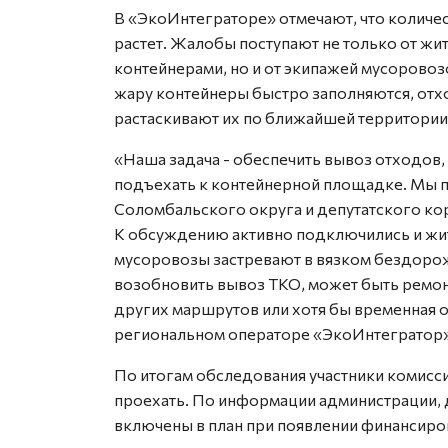
В «ЭкоИнтеграторе» отмечают, что количе
растет. Жалобы поступают не только от ж
контейнерами, но и от экипажей мусоровоз
жару контейнеры быстро заполняются, отхо
растаскивают их по ближайшей территории
«Наша задача - обеспечить вывоз отходов
подъехать к контейнерной площадке. Мы 
Соломбальского округа и депутатского кор
К обсуждению активно подключились и жит
мусоровозы застревают в вязком бездоро
возобновить вывоз ТКО, может быть ремон
других маршрутов или хотя бы временная о
региональном операторе «ЭкоИнтегратор»
По итогам обследования участники комисс
проехать. По информации администрации, 
включены в план при появлении финансиро