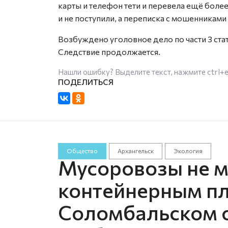
карты и телефон тети и перевела ещё более
и не поступили, а переписка с мошенниками
Возбуждено уголовное дело по части 3 ста
Следствие продолжается.
Нашли ошибку? Выделите текст, нажмите
ctrl+
Общество
Архангельск
Экология
Мусоровозы не мо
контейнерным п
Соломбальском о