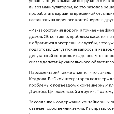
управляющие компании выгрузят его из ко
вывоз манипулятором, но это разовое реше
проработать варианты временной отсыпки я
настаивать на переносе контейнеров в друг
«Из-за состояния дороги, а точнее - её фа
домов. Объективно, проблема касается не 
и обратиться в экстренные службы, а это у
подготовил депутатские запросы в надзорн
депутатский контроль и надеюсь, что вопро
сказал депутат Архангельского областного
Парламентарий также отметил, что с анал
Кедрова. В «ЭкоИнтеграторе» подтверждаю
проблемы с подъездом к контейнерным пл
Дружбы, Цигломенской и других. Поэтому
За создание и содержание контейнерных п
отвечает собственник земли. Как правило,