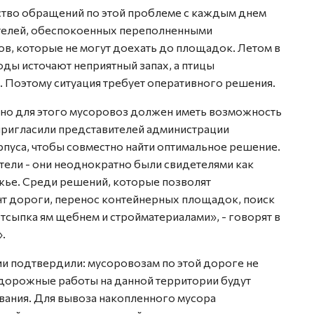
ство обращений по этой проблеме с каждым днем
ителей, обеспокоенных переполненными
ов, которые не могут доехать до площадок. Летом в
ды источают неприятный запах, а птицы
. Поэтому ситуация требует оперативного решения.
, но для этого мусоровоз должен иметь возможность
пригласили представителей администрации
пуса, чтобы совместно найти оптимальное решение.
ели - они неоднократно были свидетелями как
жье. Среди решений, которые позволят
т дороги, перенос контейнерных площадок, поиск
тсыпка ям щебнем и стройматериалами», - говорят в
.
ии подтвердили: мусоровозам по этой дороге не
дорожные работы на данной территории будут
вания. Для вывоза накопленного мусора