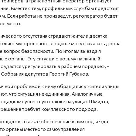
нтейнеров, а транспортный оператор организует
ние. Вместе с тем, профильным службам предстоит
м. Если работы не произведут, регоператор будет
ое место.
ктического отсутствия страдают жители десятка
только мусоровозов - люди не могут заказать дрова
же вопрос безопасности. По итогам выезда я
ые органы. Эту ситуацию возьму на личный
с удастся урегулировать в рабочем порядке», -
 Собрания депутатов Георгий Губанов.
огичной проблемой к нему обращались жители улицы
т, что ситуация не единичная. Аналогичные
ощадкам существуют также на улицах Шмидта,
 решение требует комплексного подхода.
лощадок, а также обеспечение к ним подъезда
 это органы местного самоуправления