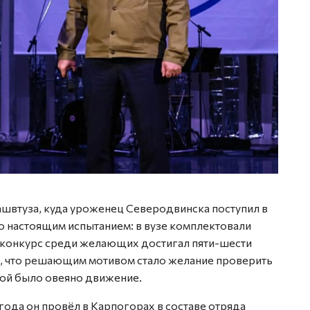
ашвтуза, куда уроженец Северодвинска поступил в
ло настоящим испытанием: в вузе комплектовали
а конкурс среди желающих достигал пяти-шести
т, что решающим мотивом стало желание проверить
орой было овеяно движение.
года он провёл в Карпогорах в составе отряда