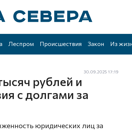
а
Леспром
Происшествия
Закон
Из жиз
30.09.2025 17:19
тысяч рублей и
ия с долгами за
олженность юридических лиц за