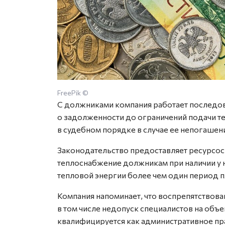
FreePik ©
С должниками компания работает последов
о задолженности до ограничений подачи т
в судебном порядке в случае ее непогашен
Законодательство предоставляет ресурсо
теплоснабжение должникам при наличии у 
тепловой энергии более чем один период п
Компания напоминает, что воспрепятствов
в том числе недопуск специалистов на объ
квалифицируется как административное пра