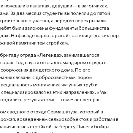
и ночевали в палатках, девушки — в вагончиках,
ми. За два месяца студенты выполняли до пятой
троительного участка, а нередко перекрывали
х ребят были заложены фундаменты большинства
дах. На фасаде карпогорской гостиницы до сих пор
 живой памятник тем стройкам.
 бригаду отряда «Легенда», занимавшегося
рах. Год спустя он стал командиром отряда в
 сооружения для детского дома. По его
нания связаны с добросовестным, порой
специальность монтажника чугунных труб и
 специализировался на этих направлениях. «Мы
 гордились результатом», — отмечает ветеран.
ом сводного отряда Севмашвтуза, который в
рожая, возведением сельхозобъектов и работами в
раничивалась стройкой: на берегу Пинеги бойцы