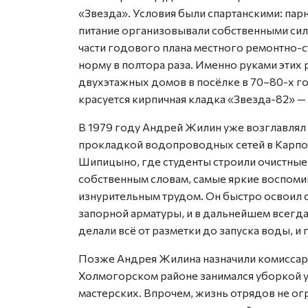
«Звезда». Условия были спартанскими: парн
питание организовывали собственными сила
части годового плана местного ремонтно-с
норму в полтора раза. Именно руками эти
двухэтажных домов в посёлке в 70–80-х го
красуется кирпичная кладка «Звезда-82» —
В 1979 году Андрей Жилин уже возглавлял
прокладкой водопроводных сетей в Карпого
Шипицыно, где студенты строили очистные
собственным словам, самые яркие воспоми
изнурительным трудом. Он быстро освоил 
запорной арматуры, и в дальнейшем всегда
делали всё от разметки до запуска воды, и
Позже Андрея Жилина назначили комиссар
Холмогорском районе занимался уборкой у
мастерских. Впрочем, жизнь отрядов не ог