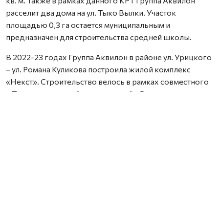
кв. м. Также в рамках данного КРТ Группа Аквилон
расселит два дома на ул. Тыко Вылки. Участок
площадью 0,3 га остается муниципальным и
предназначен для строительства средней школы.
В 2022-23 годах Группа Аквилон в районе ул. Урицкого
– ул. Романа Куликова построила жилой комплекс
«Некст». Строительство велось в рамках совместного
с Правительством Архангельской области
инвестиционного проекта по восстановлению прав
граждан пострадавших от недобросовестных
действий застройщиков. В соответствии с областным
законом Группа Аквилон получила в аренду данный
участок выплатил денежные компенсации дольщикам,
обманутым несколькими другими застройщиками.
Сейчас по проектам комплексного развития
территорий Группа Аквилон выполняет обязательства
по расселению за свой счет в столице Поморья и