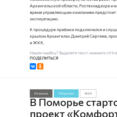
Архангельской области, Ростехнадзора и 
время управляющим компаниям предстоит 
эксплуатацию.
К процедуре приёмки подключился и слуш
крылом Архангела» Дмитрий Сергеев, про
и ЖКХ.
Нашли ошибку? Выделите текст, нажмите
ctrl+
Из жизни
Общество
ЖКХ
В Поморье старт
проект «Комфор