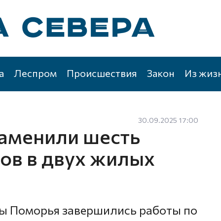
а
Леспром
Происшествия
Закон
Из жиз
30.09.2025 17:00
заменили шесть
ов в двух жилых
цы Поморья завершились работы по