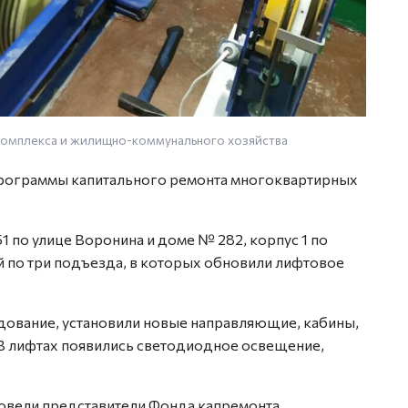
комплекса и жилищно-коммунального хозяйства
программы капитального ремонта многоквартирных
 по улице Воронина и доме № 282, корпус 1 по
й по три подъезда, в которых обновили лифтовое
дование, установили новые направляющие, кабины,
 В лифтах появились светодиодное освещение,
овели представители Фонда капремонта