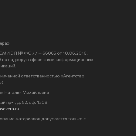
ера».
 СМИ ЭЛ № ФС 77 — 66065 от 10.06.2016.
по надзору в сфере связи, информационных
никаций.
аниченной ответственностью «Агентство
).
ая Наталья Михайловна
й пр-т, д. 52, оф. 1308
severa.ru
ование материалов допускается только с