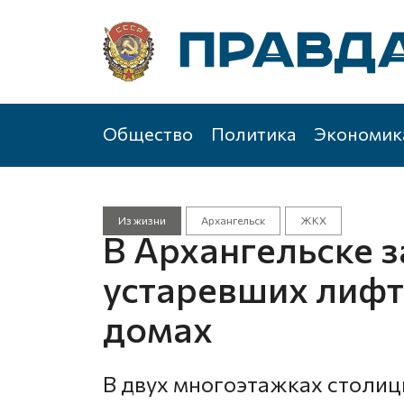
Общество
Политика
Экономик
Из жизни
Архангельск
ЖКХ
В Архангельске 
устаревших лифт
домах
В двух многоэтажках столи