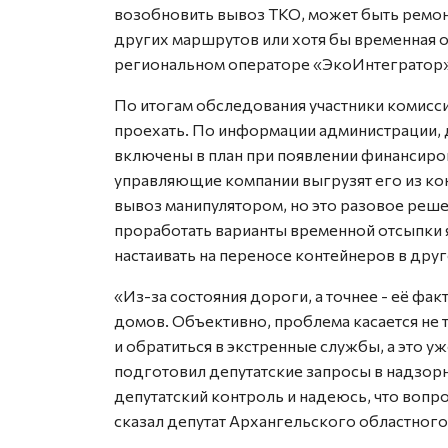
возобновить вывоз ТКО, может быть ремон
других маршрутов или хотя бы временная о
региональном операторе «ЭкоИнтегратор»
По итогам обследования участники комисс
проехать. По информации администрации, 
включены в план при появлении финансиро
управляющие компании выгрузят его из ко
вывоз манипулятором, но это разовое реше
проработать варианты временной отсыпки я
настаивать на переносе контейнеров в друг
«Из-за состояния дороги, а точнее - её фа
домов. Объективно, проблема касается не 
и обратиться в экстренные службы, а это у
подготовил депутатские запросы в надзорн
депутатский контроль и надеюсь, что вопро
сказал депутат Архангельского областного