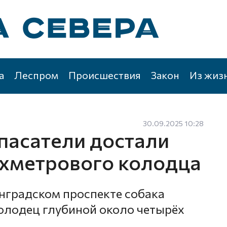
а
Леспром
Происшествия
Закон
Из жиз
30.09.2025 10:28
пасатели достали
ёхметрового колодца
инградском проспекте собака
колодец глубиной около четырёх