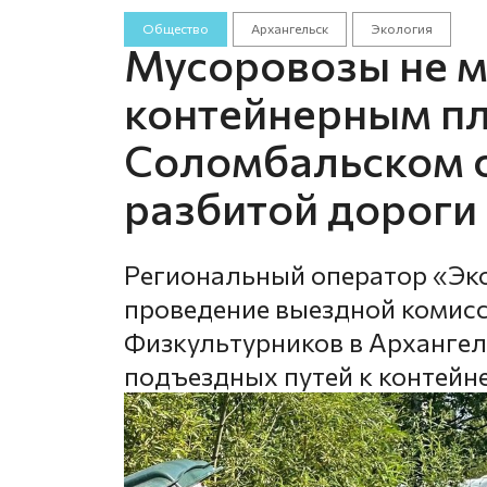
Общество
Архангельск
Экология
Мусоровозы не мо
контейнерным п
Соломбальском о
разбитой дороги
Региональный оператор «Эк
проведение выездной комисс
Физкультурников в Архангель
подъездных путей к контей