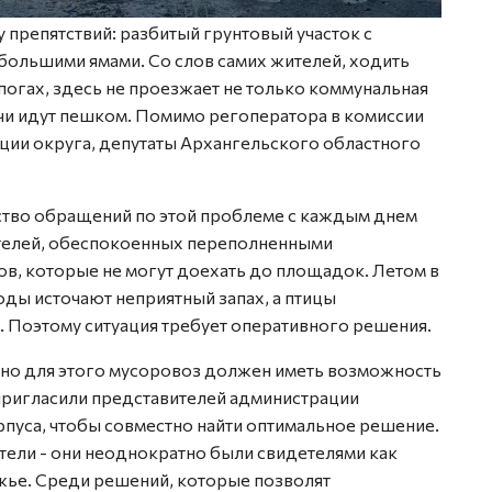
препятствий: разбитый грунтовый участок с
большими ямами. Со слов самих жителей, ходить
огах, здесь не проезжает не только коммунальная
ачи идут пешком. Помимо регоператора в комиссии
ции округа, депутаты Архангельского областного
ство обращений по этой проблеме с каждым днем
ителей, обеспокоенных переполненными
ов, которые не могут доехать до площадок. Летом в
ды источают неприятный запах, а птицы
. Поэтому ситуация требует оперативного решения.
, но для этого мусоровоз должен иметь возможность
пригласили представителей администрации
пуса, чтобы совместно найти оптимальное решение.
ели - они неоднократно были свидетелями как
жье. Среди решений, которые позволят