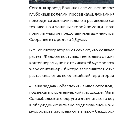
Сегодня проезд больше напоминает полосу 
глубокими колеями, просадками, лужами и 
приходится исключительно в резиновых сап
техника, но и машины скорой помощи - вр
приняли участие представители администра
Собрания и городской Думы.
В «ЭкоИнтеграторе» отмечают, что количе
растет. Жалобы поступают не только от ж
контейнерами, но и от экипажей мусоровоз
жару контейнеры быстро заполняются, отхо
растаскивают их по ближайшей территории
«Наша задача - обеспечить вывоз отходов
подъехать к контейнерной площадке. Мы 
Соломбальского округа и депутатского кор
К обсуждению активно подключились и жит
мусоровозы застревают в вязком бездоро