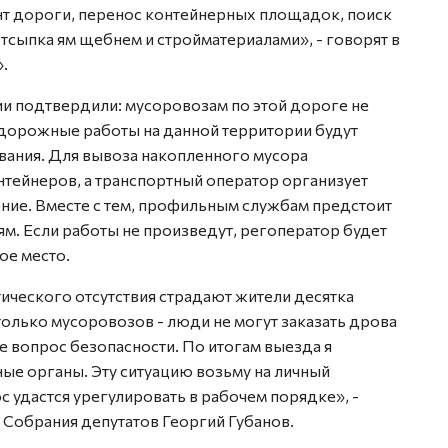
т дороги, перенос контейнерных площадок, поиск
тсыпка ям щебнем и стройматериалами», - говорят в
.
ии подтвердили: мусоровозам по этой дороге не
дорожные работы на данной территории будут
вания. Для вывоза накопленного мусора
нтейнеров, а транспортный оператор организует
ние. Вместе с тем, профильным службам предстоит
м. Если работы не произведут, регоператор будет
ое место.
ктического отсутствия страдают жители десятка
только мусоровозов - люди не могут заказать дрова
же вопрос безопасности. По итогам выезда я
ые органы. Эту ситуацию возьму на личный
с удастся урегулировать в рабочем порядке», -
 Собрания депутатов Георгий Губанов.