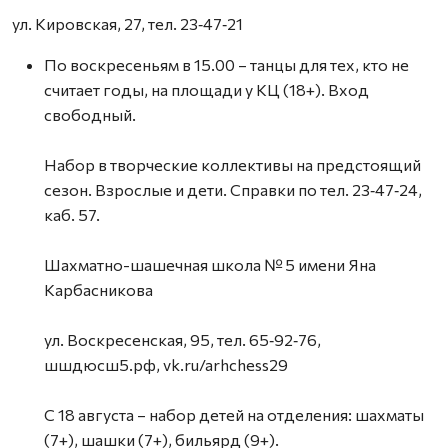
ул. Кировская, 27, тел. 23‑47‑21
По воскресеньям в 15.00 – танцы для тех, кто не
считает годы, на площади у КЦ (18+). Вход
свободный.
Набор в творческие коллективы на предстоящий
сезон. Взрослые и дети. Справки по тел. 23‑47‑24,
каб. 57.
Шахматно-шашечная школа № 5 имени Яна
Карбасникова
ул. Воскресенская, 95, тел. 65‑92‑76,
шшдюсш5.рф, vk.ru/arhchess29
С 18 августа – набор детей на отделения: шахматы
(7+), шашки (7+), бильярд (9+).