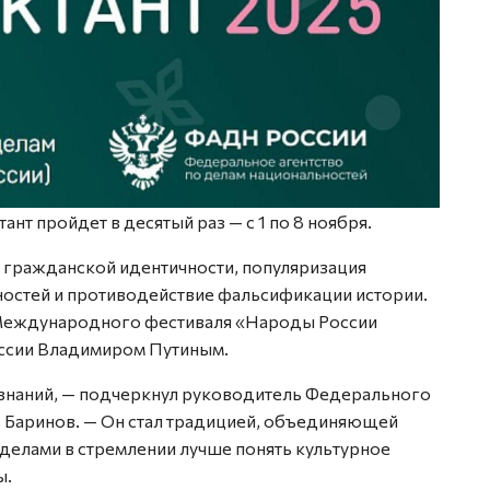
нт пройдет в десятый раз — с 1 по 8 ноября.
 гражданской идентичности, популяризация
остей и противодействие фальсификации истории.
х Международного фестиваля «Народы России
ссии Владимиром Путиным.
 знаний, — подчеркнул руководитель Федерального
ь Баринов. — Он стал традицией, объединяющей
еделами в стремлении лучше понять культурное
ы.