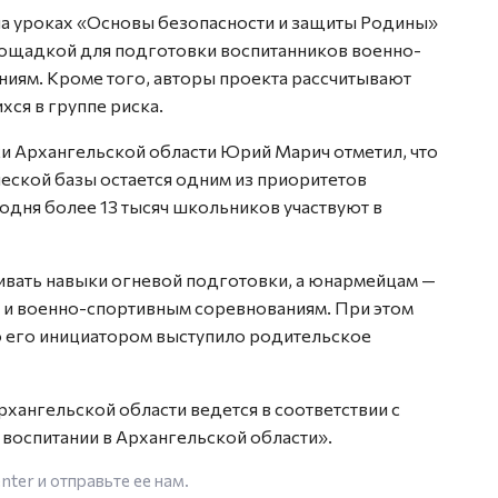
на уроках «Основы безопасности и защиты Родины»
площадкой для подготовки воспитанников военно-
ниям. Кроме того, авторы проекта рассчитывают
хся в группе риска.
и Архангельской области Юрий Марич отметил, что
еской базы остается одним из приоритетов
годня более 13 тысяч школьников участвуют в
ивать навыки огневой подготовки, а юнармейцам —
 и военно-спортивным соревнованиям. При этом
о его инициатором выступило родительское
рхангельской области ведется в соответствии с
воспитании в Архангельской области».
enter
и отправьте ее нам.