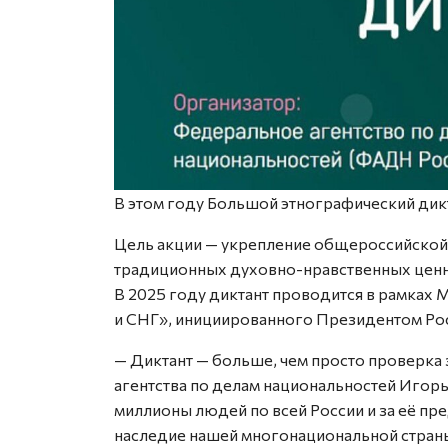
В этом году Большой этнографический дикта
Цель акции — укрепление общероссийской
традиционных духовно-нравственных ценн
В 2025 году диктант проводится в рамка
и СНГ», инициированного Президентом Ро
— Диктант — больше, чем просто проверка
агентства по делам национальностей Игор
миллионы людей по всей России и за её пр
наследие нашей многонациональной стран