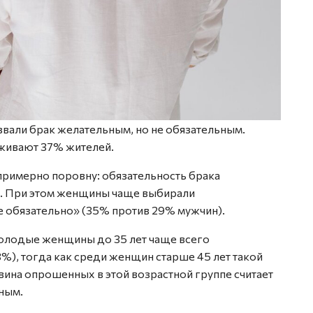
звали брак желательным, но не обязательным.
живают 37% жителей.
примерно поровну: обязательность брака
 При этом женщины чаще выбирали
е обязательно» (35% против 29% мужчин).
Молодые женщины до 35 лет чаще всего
3%), тогда как среди женщин старше 45 лет такой
на опрошенных в этой возрастной группе считает
ным.