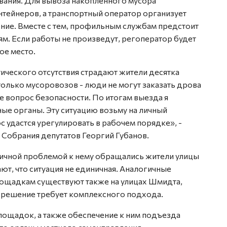
вания. Для вывоза накопленного мусора
нтейнеров, а транспортный оператор организует
ние. Вместе с тем, профильным службам предстоит
м. Если работы не произведут, регоператор будет
ое место.
ктического отсутствия страдают жители десятка
только мусоровозов - люди не могут заказать дрова
же вопрос безопасности. По итогам выезда я
ые органы. Эту ситуацию возьму на личный
с удастся урегулировать в рабочем порядке», -
 Собрания депутатов Георгий Губанов.
огичной проблемой к нему обращались жители улицы
т, что ситуация не единичная. Аналогичные
ощадкам существуют также на улицах Шмидта,
 решение требует комплексного подхода.
лощадок, а также обеспечение к ним подъезда