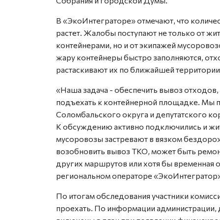
Собрания и городской Думы.
В «ЭкоИнтеграторе» отмечают, что количе
растет. Жалобы поступают не только от ж
контейнерами, но и от экипажей мусоровоз
жару контейнеры быстро заполняются, отхо
растаскивают их по ближайшей территории
«Наша задача - обеспечить вывоз отходов
подъехать к контейнерной площадке. Мы 
Соломбальского округа и депутатского кор
К обсуждению активно подключились и жит
мусоровозы застревают в вязком бездоро
возобновить вывоз ТКО, может быть ремон
других маршрутов или хотя бы временная о
региональном операторе «ЭкоИнтегратор»
По итогам обследования участники комисс
проехать. По информации администрации, 