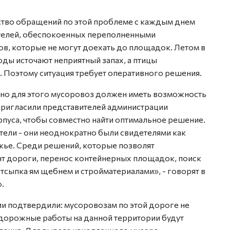
ство обращений по этой проблеме с каждым днем
ителей, обеспокоенных переполненными
ов, которые не могут доехать до площадок. Летом в
ды источают неприятный запах, а птицы
. Поэтому ситуация требует оперативного решения.
, но для этого мусоровоз должен иметь возможность
пригласили представителей администрации
пуса, чтобы совместно найти оптимальное решение.
ели - они неоднократно были свидетелями как
жье. Среди решений, которые позволят
т дороги, перенос контейнерных площадок, поиск
тсыпка ям щебнем и стройматериалами», - говорят в
.
ии подтвердили: мусоровозам по этой дороге не
дорожные работы на данной территории будут