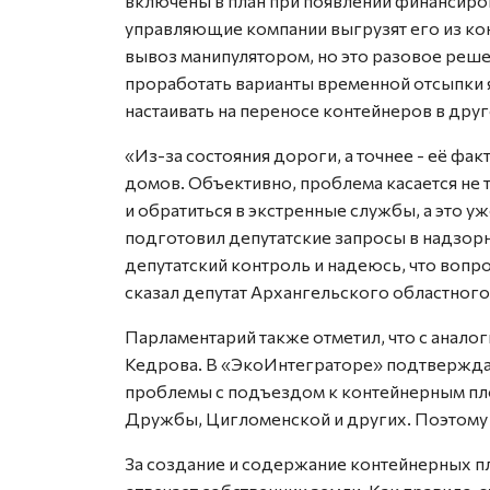
включены в план при появлении финансиро
управляющие компании выгрузят его из ко
вывоз манипулятором, но это разовое реше
проработать варианты временной отсыпки я
настаивать на переносе контейнеров в друг
«Из-за состояния дороги, а точнее - её фа
домов. Объективно, проблема касается не 
и обратиться в экстренные службы, а это у
подготовил депутатские запросы в надзорн
депутатский контроль и надеюсь, что вопро
сказал депутат Архангельского областного
Парламентарий также отметил, что с анал
Кедрова. В «ЭкоИнтеграторе» подтверждаю
проблемы с подъездом к контейнерным пл
Дружбы, Цигломенской и других. Поэтому
За создание и содержание контейнерных п