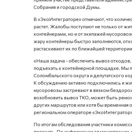
Собрания и городской Думы.
В «ЭкоИнтеграторе» отмечают, что количе
растет. Жалобы поступают не только от ж
контейнерами, но и от экипажей мусоровоз
жару контейнеры быстро заполняются, отхо
растаскивают их по ближайшей территории
«Наша задача - обеспечить вывоз отходов
подъехать к контейнерной площадке. Мы 
Соломбальского округа и депутатского кор
К обсуждению активно подключились и жит
мусоровозы застревают в вязком бездоро
возобновить вывоз ТКО, может быть ремон
других маршрутов или хотя бы временная о
региональном операторе «ЭкоИнтегратор»
По итогам обследования участники комисс
проехать. По информации администрации, 