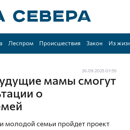
а
Леспром
Происшествия
Закон
Из жиз
26.09.2025 07:55
будущие мамы смогут
ьтации о
емей
ки молодой семьи пройдет проект