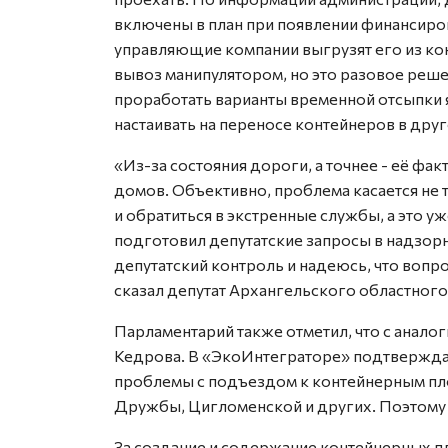
включены в план при появлении финансиро
управляющие компании выгрузят его из ко
вывоз манипулятором, но это разовое реше
проработать варианты временной отсыпки я
настаивать на переносе контейнеров в друг
«Из-за состояния дороги, а точнее - её фа
домов. Объективно, проблема касается не 
и обратиться в экстренные службы, а это у
подготовил депутатские запросы в надзорн
депутатский контроль и надеюсь, что вопро
сказал депутат Архангельского областного
Парламентарий также отметил, что с анал
Кедрова. В «ЭкоИнтеграторе» подтверждаю
проблемы с подъездом к контейнерным пл
Дружбы, Цигломенской и других. Поэтому
За создание и содержание контейнерных п