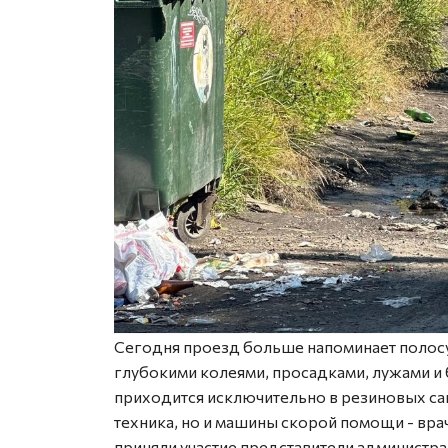
Сегодня проезд больше напоминает полосу 
глубокими колеями, просадками, лужами и 
приходится исключительно в резиновых сап
техника, но и машины скорой помощи - вр
приняли участие представители администра