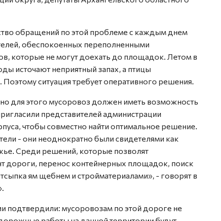
ство обращений по этой проблеме с каждым днем
ителей, обеспокоенных переполненными
ов, которые не могут доехать до площадок. Летом в
ды источают неприятный запах, а птицы
. Поэтому ситуация требует оперативного решения.
, но для этого мусоровоз должен иметь возможность
пригласили представителей администрации
пуса, чтобы совместно найти оптимальное решение.
ели - они неоднократно были свидетелями как
жье. Среди решений, которые позволят
т дороги, перенос контейнерных площадок, поиск
тсыпка ям щебнем и стройматериалами», - говорят в
.
ии подтвердили: мусоровозам по этой дороге не
дорожные работы на данной территории будут