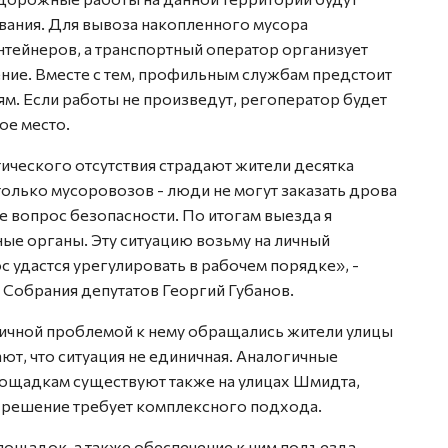
вания. Для вывоза накопленного мусора
нтейнеров, а транспортный оператор организует
ние. Вместе с тем, профильным службам предстоит
м. Если работы не произведут, регоператор будет
ое место.
ктического отсутствия страдают жители десятка
только мусоровозов - люди не могут заказать дрова
же вопрос безопасности. По итогам выезда я
ые органы. Эту ситуацию возьму на личный
с удастся урегулировать в рабочем порядке», -
 Собрания депутатов Георгий Губанов.
огичной проблемой к нему обращались жители улицы
т, что ситуация не единичная. Аналогичные
ощадкам существуют также на улицах Шмидта,
 решение требует комплексного подхода.
лощадок, а также обеспечение к ним подъезда