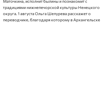
Маточкина, исполнит былины и познакомит с
традициями нижнепечорской культуры Ненецкого
округа. 1 августа Ольга Шепурева расскажет о
переводчике, благодаря которому в Архангельске
появился знаменитый «Дом над Двиной».
Архангельская областная научная библиотека имени
Добролюбова подготовила насыщенный блок:
мастер-класс по атрибуции редких книг, лекцию о
семейных книжных собраниях, а также рассказы о
библиофиле Игоре Стрежневе и переводчице Татьяне
Клушиной. Руководитель регионального центра книги
Галина Титова анонсировала премьеры: книгу
Владислава Попова «Мама, мамочка и я» и сборник
«Избранное» поэтессы Елены Кузьминой.
Активно включился в работу и Союз писателей
России. 30 июля пройдет круглый стол Любови
Беляевой и Игоря Гуревича о сотрудничестве с ЦБС в