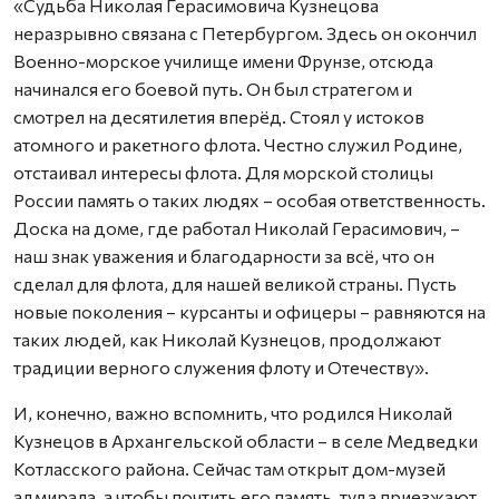
«Судьба Николая Герасимовича Кузнецова
неразрывно связана с Петербургом. Здесь он окончил
Военно-морское училище имени Фрунзе, отсюда
начинался его боевой путь. Он был стратегом и
смотрел на десятилетия вперёд. Стоял у истоков
атомного и ракетного флота. Честно служил Родине,
отстаивал интересы флота. Для морской столицы
России память о таких людях – особая ответственность.
Доска на доме, где работал Николай Герасимович, –
наш знак уважения и благодарности за всё, что он
сделал для флота, для нашей великой страны. Пусть
новые поколения – курсанты и офицеры – равняются на
таких людей, как Николай Кузнецов, продолжают
традиции верного служения флоту и Отечеству».
И, конечно, важно вспомнить, что родился Николай
Кузнецов в Архангельской области – в селе Медведки
Котласского района. Сейчас там открыт дом-музей
адмирала, а чтобы почтить его память, туда приезжают