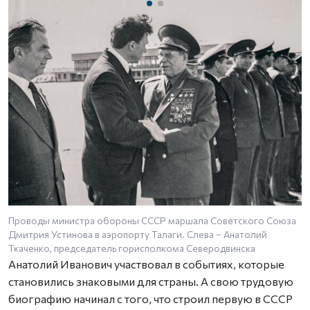
Проводы министра обороны СССР маршала Советского Союза
П
Дмитрия Устинова в аэропорту Талаги. Слева – Анатолий
в
Ткаченко, председатель горисполкома Северодвинска
Анатолий Иванович участвовал в событиях, которые
становились знаковыми для страны. А свою трудовую
биографию начинал с того, что строил первую в СССР