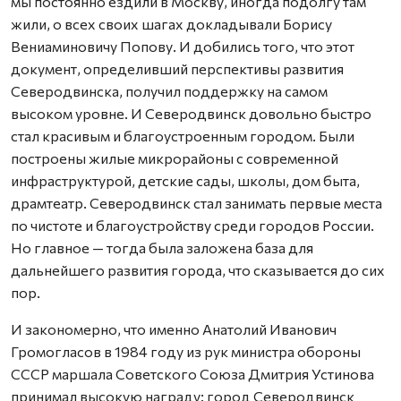
мы постоянно ездили в Москву, иногда подолгу там
жили, о всех своих шагах докладывали Борису
Вениаминовичу Попову. И добились того, что этот
документ, определивший перспективы развития
Северодвинска, получил поддержку на самом
высоком уровне. И Северодвинск довольно быстро
стал красивым и благоустроенным городом. Были
построены жилые микрорайоны с современной
инфраструктурой, детские сады, школы, дом быта,
драмтеатр. Северодвинск стал занимать первые места
по чистоте и благоустройству среди городов России.
Но главное — тогда была заложена база для
дальнейшего развития города, что сказывается до сих
пор.
И закономерно, что именно Анатолий Иванович
Громогласов в 1984 году из рук министра обороны
СССР маршала Советского Союза Дмитрия Устинова
принимал высокую награду: город Северодвинск