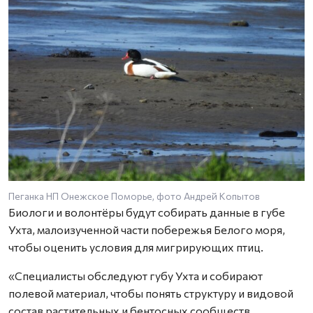
Пеганка НП Онежское Поморье, фото Андрей Копытов
З
Биологи и волонтёры будут собирать данные в губе
Ухта, малоизученной части побережья Белого моря,
чтобы оценить условия для мигрирующих птиц.
«Специалисты обследуют губу Ухта и собирают
полевой материал, чтобы понять структуру и видовой
состав растительных и бентосных сообществ