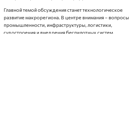
Главной темой обсуждения станет технологическое
развитие макрорегиона. В центре внимания – вопросы
промышленности, инфраструктуры, логистики,
судостроения и внедрения беспилотных систем.
Особое место займет развитие Северного морского
пути и создание Трансарктического транспортного
коридора.
Центральным событием форума станет пленарное
заседание «Технологическое лидерство на страже
Арктики». Также в программе – совместное заседание
комиссий Государственного Совета РФ по
направлениям «Международная кооперация и
экспорт» и «Промышленность», а также открытое
заседание губернаторов Арктической зоны РФ,
посвященное комплексному развитию арктических
территорий.