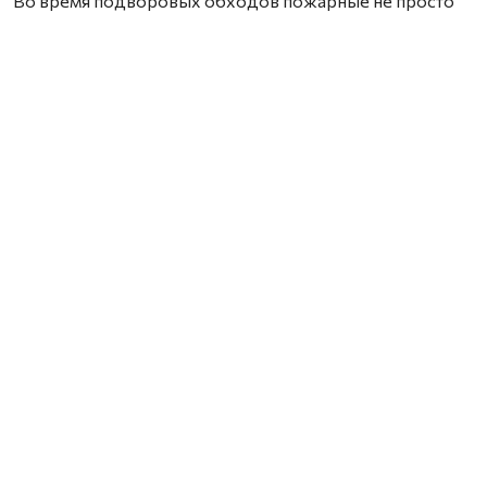
Во время подворовых обходов пожарные не просто
вручали памятки, но и подробно объясняли, как
избежать возгорания.
Фото со страницы Департамента общественной
безопасности НАО.
Нашли ошибку? Выделите текст, нажмите
ctrl+enter
и отправьте ее нам.
Закон
НАО
13.03.2026 10:00