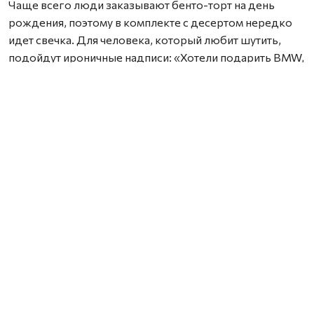
Чаще всего люди заказывают бенто-торт на день
рождения, поэтому в комплекте с десертом нередко
идет свечка. Для человека, который любит шутить,
подойдут ироничные надписи: «Хотели подарить BMW,
но хватило только на торт», «Маме снова 18», «Ты как
вино — с годами только лучше».
Если вы не очень близки с именинником, выбирайте
нейтральные поздравления на торт: «Будь счастлив»,
«Желаю много денег!!!», «Самому прекрасному
имениннику».
Романтичный подарок
Романтичный мини-торт в подарок лучше не
перегружать длинными признаниями. На маленькой
поверхности хорошо смотрятся простые фразы:
«Люблю», «Наш день», «Обнимаю», «Рядом с тобой