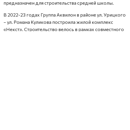
предназначен для строительства средней школы.
В 2022-23 годах Группа Аквилон в районе ул. Урицкого
– ул. Романа Куликова построила жилой комплекс
«Некст». Строительство велось в рамках совместного
с Правительством Архангельской области
инвестиционного проекта по восстановлению прав
граждан пострадавших от недобросовестных
действий застройщиков. В соответствии с областным
законом Группа Аквилон получила в аренду данный
участок выплатил денежные компенсации дольщикам,
обманутым несколькими другими застройщиками.
Сейчас по проектам комплексного развития
территорий Группа Аквилон выполняет обязательства
по расселению за свой счет в столице Поморья и
городе корабелов 65 деревянных домов площадью
33,8 тыс. кв. м, 32 дома уже расселены. Объем затрат на
расселение составляет более 3,1 млрд. рублей. Это те