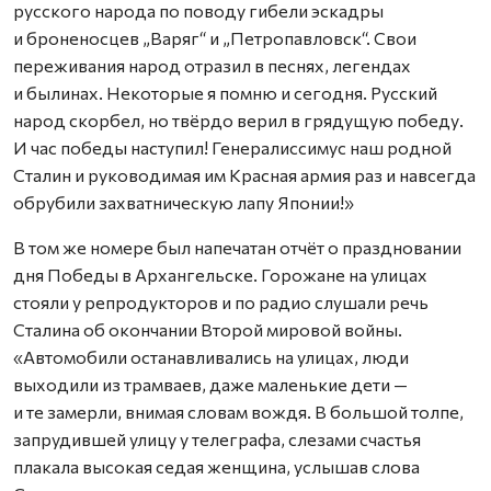
русского народа по поводу гибели эскадры
и броненосцев „Варяг“ и „Петропавловск“. Свои
переживания народ отразил в песнях, легендах
и былинах. Некоторые я помню и сегодня. Русский
народ скорбел, но твёрдо верил в грядущую победу.
И час победы наступил! Генералиссимус наш родной
Сталин и руководимая им Красная армия раз и навсегда
обрубили захватническую лапу Японии!»
В том же номере был напечатан отчёт о праздновании
дня Победы в Архангельске. Горожане на улицах
стояли у репродукторов и по радио слушали речь
Сталина об окончании Второй мировой войны.
«Автомобили останавливались на улицах, люди
выходили из трамваев, даже маленькие дети —
и те замерли, внимая словам вождя. В большой толпе,
запрудившей улицу у телеграфа, слезами счастья
плакала высокая седая женщина, услышав слова