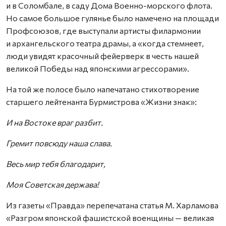
и в Соломбале, в саду Дома Военно-морского флота.
Но самое большое гулянье было намечено на площади
Профсоюзов, где выступали артисты филармонии
и архангельского театра драмы, а «когда стемнеет,
люди увидят красочный фейерверк в честь нашей
великой Победы над японскими агрессорами».
На той же полосе было напечатано стихотворение
старшего лейтенанта Бурмистрова «Жизни знак»:
И на Востоке враг разбит.
Гремит повсюду наша слава.
Весь мир тебя благодарит,
Моя Советская держава!
Из газеты «Правда» перепечатана статья М. Харламова
«Разгром японской фашистской военщины — великая