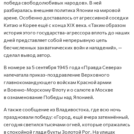
победа свободолюбивых народов». В ней
разбиралась внешняя политика Японии на мировой
арене. Особенно доставалось от агрессивной соседки
Китаю и Корее ещё с конца XIX века. «Таким образом
история этого государства-агрессора вплоть до наших
дней представляет собой непрерывную цепь
бесчисленных захватнических войн и нападений», —
сделал вывод автор.
В номере за 5 сентября 1945 года «Правда Севера»
напечатала приказ-позд­равление Верховного
главнокомандующего войскам Красной армии
и Военно-Морскому Флоту и о салюте в Москве
в ознаменование Победы над Японией.
А также сообщение из Владивостока, где всю ночь
праздновали победу: «Город, ещё вчера затемнённый,
сегодня светился тысячами огней, которые отражались
в спокойной глади бухты Золотой Рог. На улицах