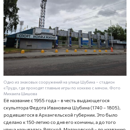
Одно из знаковых сооружений на улице Шубина – стадион
«Труд», где проходят главные игры по хоккею с мячом. Фото
Михаила Шишова
Её название с 1955 года – в честь выдающегося
скульптора Федота Ивановича Шубина (1740 – 1805),
родившегося в Архангельской губернии. Это было
сделано к 150‑летию со дня его кончины, а до того
улица называлась Вятской, Малаховской – по названию