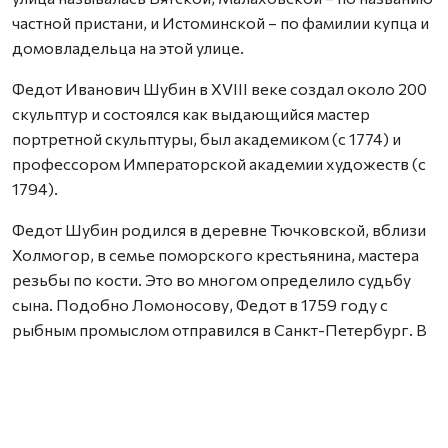
частной пристани, и Истоминской – по фамилии купца и
домовладельца на этой улице.
Федот Иванович Шубин в XVIII веке создал около 200
скульптур и состоялся как выдающийся мастер
портретной скульптуры, был академиком (с 1774) и
профессором Императорской академии художеств (с
1794).
Федот Шубин родился в деревне Тючковской, вблизи
Холмогор, в семье поморского крестьянина, мастера
резьбы по кости. Это во многом определило судьбу
сына. Подобно Ломоносову, Федот в 1759 году с
рыбным промыслом отправился в Санкт-Петербург. В
столице зарабатывал резьбой по кости и в 1761 году по
ходатайству Ломоносова был принят в Академию
художеств при Московском университете (с 1763 года
– Императорская академия художеств). Наставником