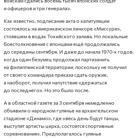
войскам сдались восемь тысяч японских солдат
и офицеров и три генерала».
Как известно, подписание акта о капитуляции
состоялось на американском линкоре «Миссури»,
стоявшем в водах Токийского залива. Но локальные
боестолкновения с японцами ещё продолжались
до середины сентября. И даже до начала 1970‑х годов,
когда один безу­мец продолжал партизанить
на филиппинской территории, поскольку не получил
от своего командира приказа сдать оружие,
а наоборот, получил напутствие «держаться
до последнего». Но это было после.
А в областной газете за 3 сентября немедленно
объявили о народном гулянье на архангельском
стадионе «Динамо», где «весь день будут танцы,
выступят артисты цирка, состоятся спортивные
соревнования». Предполагалось гулянье