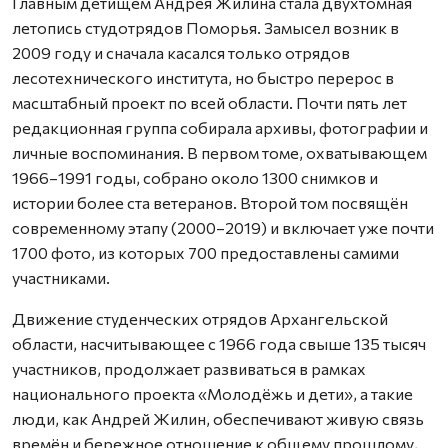
Главным детищем Андрея Жилина стала двухтомная
летопись студотрядов Поморья. Замысел возник в
2009 году и сначала касался только отрядов
лесотехнического института, но быстро перерос в
масштабный проект по всей области. Почти пять лет
редакционная группа собирала архивы, фотографии и
личные воспоминания. В первом томе, охватывающем
1966–1991 годы, собрано около 1300 снимков и
истории более ста ветеранов. Второй том посвящён
современному этапу (2000–2019) и включает уже почти
1700 фото, из которых 700 предоставлены самими
участниками.
Движение студенческих отрядов Архангельской
области, насчитывающее с 1966 года свыше 135 тысяч
участников, продолжает развиваться в рамках
национального проекта «Молодёжь и дети», а такие
люди, как Андрей Жилин, обеспечивают живую связь
времён и бережное отношение к общему прошлому,