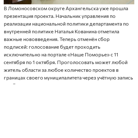
В Ломоносовском округе Архангельска уже прошла
презентация проекта. Начальник управления по
реализации национальной политики департамента по
внутренней политике Наталья Кованина отметила
важные нововведения. Теперь отменён сбор
подписей: голосование будет проходить
исключительно на портале «Наше Поморье» с 11
сентября по 1 октября. Проголосовать может любой
житель области за любое количество проектов в
границах своего муниципалитета через учётную запись
на «Госуслугах».
Также важно заранее согласовать земельный участок с
местной администрацией — работы можно проводить
только на территории, находящейся в муниципальной
собственности.
Координатором проекта стала выпускница программы