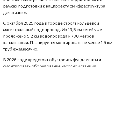
рамках подготовки к нацпроекту «Инфраструктура
для жизни».
С октября 2025 года в городе строят кольцевой
магистральный водопровод. Из 19,5 км сетей уже
проложено 5,2 км водопровода и 700 метров
канализации. Планируется монтировать не менее 1,5 км
труб ежемесячно.
В 2026 году предстоит обустроить фундаменты и
смонтировать оборудование насосной станции
второго подъема и блочно-модульной станции
водоподготовки. Договор на поставку оборудования
заключат до 15 марта. Техническая готовность
трехгодичного объекта — 20%.
Во второй половине апреля начнется капремонт
городских сетей водоотведения. Предстоит заменить
820 метров чугунных труб на полимерные,