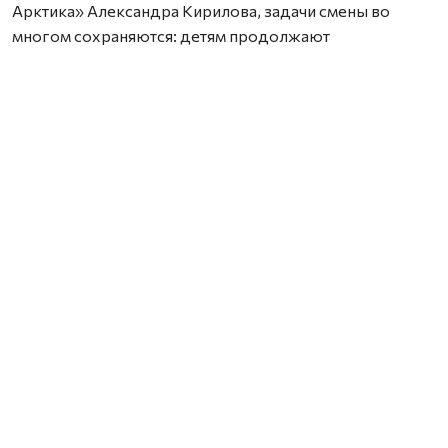
Арктика» Александра Кирилова, задачи смены во
многом сохраняются: детям продолжают
рассказывать об истории России, природоохранной
деятельности и особенностях северной природы.
Однако в этот раз вместо научных приборов
участникам предложили творческие инструменты —
мольберты, блокноты, фотоаппараты и смартфоны.
— Задача этой смены не сильно отличается от
предыдущих. Мы по-прежнему формируем у детей
интерес к изучению природы и истории России и
знакомим их с основами природоохранного дела. В
этот раз мы решили вооружить участников не
микроскопами, а мольбертами, блокнотами,
фотоаппаратами, телефонами, для того чтобы они
смогли разглядеть, запечатлеть, впитать особый
северный колорит и в итоге создать свой
оригинальный творческий продукт, посвященный