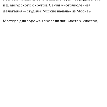
и Шенкурского округов. Самая многочисленная
делегация — студия «Русские начала» из Москвы.
Мастера для горожан провели пять мастер-классов,
а для мастеров прошли пять творческих лабораторий.
Самым главным событием стала большая ярмарка,
на которой мастера представляли свои изделия, а гости
фестиваля могли приобрести.
На экспозиции «Путеводная нить» были представлены
работы современных ткачей — тканые половики,
полотенца, женский традиционный костюм и другие
изделия, изготовленные шенкурскими мастерами
с начала ХХ века по 1970‑е годы.
Большая деловая программа сочеталась с такой же
большой и разнообразной концертной.
Шенкурский народный хор участникам и гостям