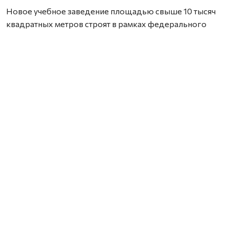
Новое учебное заведение площадью свыше 10 тысяч
квадратных метров строят в рамках федерального
проекта «Создание условий для обучения, отдыха
и оздоровления детей и молодёжи» (госпрограмма
«Развитие образования»). Строительство началось
в 2023 году, но из‑за перебоев с финансированием
сроки ввода в эксплуатацию пришлось перенести.
Сейчас строительная готовность школы
превышает 60%. На площадке работают 70 человек.
Строители выполнили основной объём мероприятий
и перешли к следующим этапам: они занимаются
устройством фасада, внутренней отделкой, монтажом
внутренних сетей — электрики, отопления, вентиляции,
водопровода и канализации, а также
благоустройством территории.
Тем не менее есть проблемы: подрядчик отстаёт