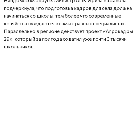
Няндомском округе. Министр АПК Ирина Бажанова
подчеркнула, что подготовка кадров для села должна
начинаться со школы, тем более что современные
хозяйства нуждаются в самых разных специалистах.
Параллельно в регионе действует проект «Агрокадры
29», который за полгода охватил уже почти 3 тысячи
школьников.
Нашли ошибку? Выделите текст, нажмите
ctrl+enter
и отправьте ее нам.
Общество
Образование