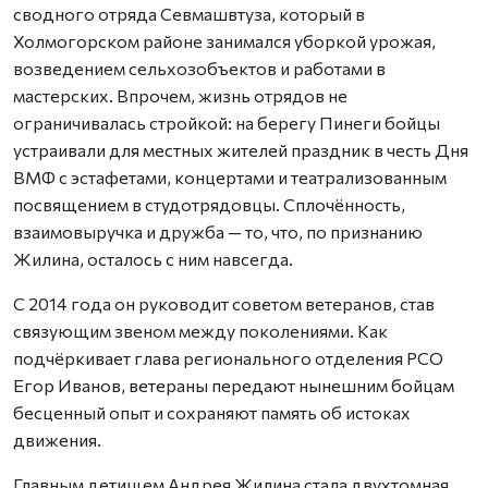
сводного отряда Севмашвтуза, который в
Холмогорском районе занимался уборкой урожая,
возведением сельхозобъектов и работами в
мастерских. Впрочем, жизнь отрядов не
ограничивалась стройкой: на берегу Пинеги бойцы
устраивали для местных жителей праздник в честь Дня
ВМФ с эстафетами, концертами и театрализованным
посвящением в студотрядовцы. Сплочённость,
взаимовыручка и дружба — то, что, по признанию
Жилина, осталось с ним навсегда.
С 2014 года он руководит советом ветеранов, став
связующим звеном между поколениями. Как
подчёркивает глава регионального отделения РСО
Егор Иванов, ветераны передают нынешним бойцам
бесценный опыт и сохраняют память об истоках
движения.
Главным детищем Андрея Жилина стала двухтомная