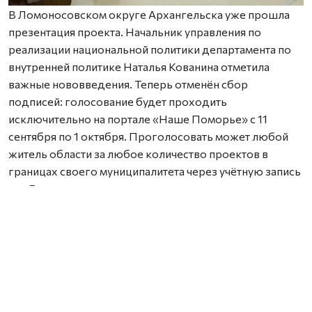
В Ломоносовском округе Архангельска уже прошла
презентация проекта. Начальник управления по
реализации национальной политики департамента по
внутренней политике Наталья Кованина отметила
важные нововведения. Теперь отменён сбор
подписей: голосование будет проходить
исключительно на портале «Наше Поморье» с 11
сентября по 1 октября. Проголосовать может любой
житель области за любое количество проектов в
границах своего муниципалитета через учётную запись
на «Госуслугах».
Также важно заранее согласовать земельный участок с
местной администрацией — работы можно проводить
только на территории, находящейся в муниципальной
собственности.
Координатором проекта стала выпускница программы