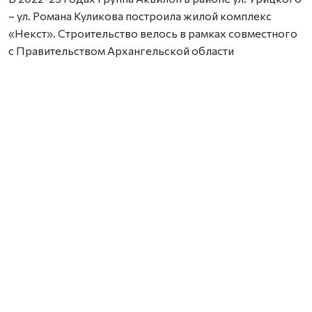
– ул. Романа Куликова построила жилой комплекс
«Некст». Строительство велось в рамках совместного
с Правительством Архангельской области
инвестиционного проекта по восстановлению прав
граждан пострадавших от недобросовестных
действий застройщиков. В соответствии с областным
законом Группа Аквилон получила в аренду данный
участок выплатил денежные компенсации дольщикам,
обманутым несколькими другими застройщиками.
Сейчас по проектам комплексного развития
территорий Группа Аквилон выполняет обязательства
по расселению за свой счет в столице Поморья и
городе корабелов 65 деревянных домов площадью
33,8 тыс. кв. м, 32 дома уже расселены. Объем затрат на
расселение составляет более 3,1 млрд. рублей. Это те
деньги, которые застройщик должен израсходовать
еще до начала строительства и получения каких-либо