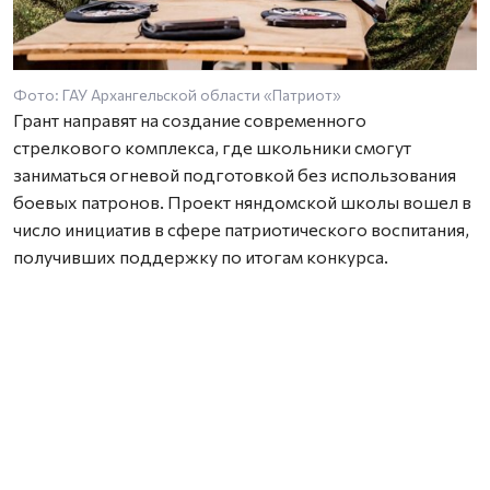
Фото: ГАУ Архангельской области «Патриот»
Грант направят на создание современного
стрелкового комплекса, где школьники смогут
заниматься огневой подготовкой без использования
боевых патронов. Проект няндомской школы вошел в
число инициатив в сфере патриотического воспитания,
получивших поддержку по итогам конкурса.
Всего в третьем сезоне конкурса 2026 года
победителями стали 395 проектов из 71 региона
России. На их реализацию направят более 399,4 млн
рублей. Больше всего грантов — 88 — получили
инициативы, посвященные патриотическому
воспитанию.
По словам руководителя проекта Оксаны Морозовой,