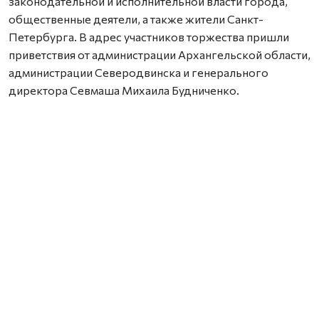
законодательной и исполнительной власти города,
общественные деятели, а также жители Санкт-
Петербурга. В адрес участников торжества пришли
приветствия от администрации Архангельской области,
администрации Северодвинска и генерального
директора Севмаша Михаила Будниченко.
В обращении по поводу этого события губернатор
Санкт-Петербурга Александр Беглов подчеркнул:
«Судьба Николая Герасимовича Кузнецова
неразрывно связана с Петербургом. Здесь он окончил
Военно-морское училище имени Фрунзе, отсюда
начинался его боевой путь. Он был стратегом и
смотрел на десятилетия вперёд. Стоял у истоков
атомного и ракетного флота. Честно служил Родине,
отстаивал интересы флота. Для морской столицы
России память о таких людях – особая ответственность.
Доска на доме, где работал Николай Герасимович, –
наш знак уважения и благодарности за всё, что он