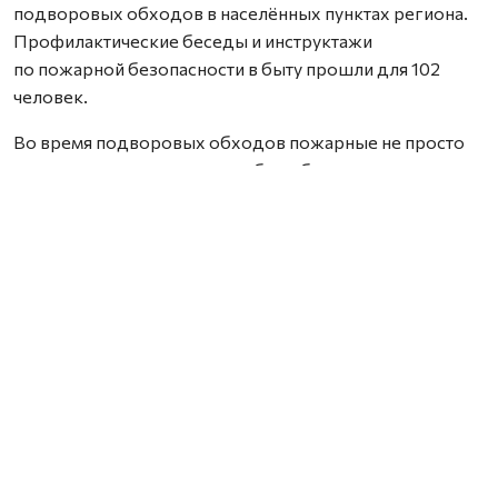
подворовых обходов в населённых пунктах региона.
Профилактические беседы и инструктажи
по пожарной безопасности в быту прошли для 102
человек.
Во время подворовых обходов пожарные не просто
вручали памятки, но и подробно объясняли, как
избежать возгорания.
Фото со страницы Департамента общественной
безопасности НАО.
Нашли ошибку? Выделите текст, нажмите
ctrl+enter
и отправьте ее нам.