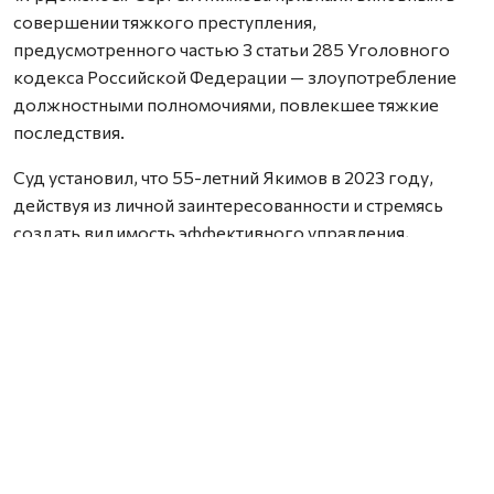
совершении тяжкого преступления,
предусмотренного частью 3 статьи 285 Уголовного
кодекса Российской Федерации — злоупотребление
должностными полномочиями, повлекшее тяжкие
последствия.
Суд установил, что 55-летний Якимов в 2023 году,
действуя из личной заинтересованности и стремясь
создать видимость эффективного управления,
умышленно нарушил свои должностные обязанности.
Несмотря на реальную возможность обеспечить
финансирование, он согласовал выделение
учреждению культуры лишь 6,6 млн рублей из
требуемых 12,2 млн. В результате Центр культуры
остался без необходимых средств и 25 октября 2023
года был вынужден приостановить деятельность,
прекратив выплату заработной платы 15 сотрудникам.