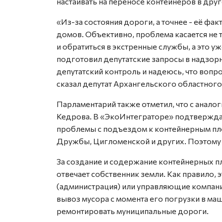
настаивать на переносе контейнеров в друг
«Из-за состояния дороги, а точнее - её фа
домов. Объективно, проблема касается не 
и обратиться в экстренные службы, а это у
подготовил депутатские запросы в надзорн
депутатский контроль и надеюсь, что вопро
сказал депутат Архангельского областного
Парламентарий также отметил, что с анал
Кедрова. В «ЭкоИнтеграторе» подтверждаю
проблемы с подъездом к контейнерным пл
Дружбы, Цигломенской и других. Поэтому
За создание и содержание контейнерных п
отвечает собственник земли. Как правило,
(администрация) или управляющие компани
вывоз мусора с момента его погрузки в маш
ремонтировать муниципальные дороги.