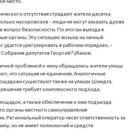
ое место.
ктического отсутствия страдают жители десятка
только мусоровозов - люди не могут заказать дрова
же вопрос безопасности. По итогам выезда я
ые органы. Эту ситуацию возьму на личный
с удастся урегулировать в рабочем порядке», -
 Собрания депутатов Георгий Губанов.
огичной проблемой к нему обращались жители улицы
т, что ситуация не единичная. Аналогичные
ощадкам существуют также на улицах Шмидта,
 решение требует комплексного подхода.
лощадок, а также обеспечение к ним подъезда
 это органы местного самоуправления
и. Региональный оператор несет ответственность за
ину, но не имеет полномочий и средств