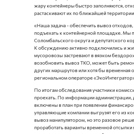
жару контейнеры быстро заполняются, отхо
растаскивают их по ближайшей территории
«Наша задача - обеспечить вывоз отходов
подъехать к контейнерной площадке. Мы 
Соломбальского округа и депутатского кор
К обсуждению активно подключились и жит
мусоровозы застревают в вязком бездоро
возобновить вывоз ТКО, может быть ремон
других маршрутов или хотя бы временная о
региональном операторе «ЭкоИнтегратор»
По итогам обследования участники комисс
проехать. По информации администрации, 
включены в план при появлении финансиро
управляющие компании выгрузят его из ко
вывоз манипулятором, но это разовое реше
проработать варианты временной отсыпки я