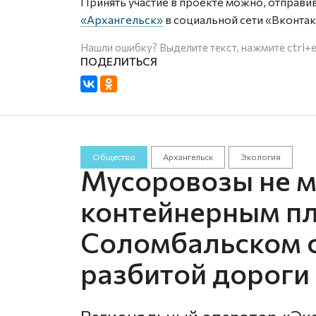
Принять участие в проекте можно, отправи
«Архангельск»
в социальной сети «Вконтак
Нашли ошибку? Выделите текст, нажмите
ctrl+
Общество
Архангельск
Экология
Мусоровозы не мо
контейнерным п
Соломбальском о
разбитой дороги