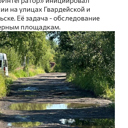
оИнтегратор» инициировал
ии на улицах Гвардейской и
ске. Её задача - обследование
нерным площадкам.