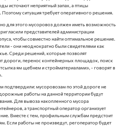
ды источают неприятный запах, а птицы
. Поэтому ситуация требует оперативного решения.
, но для этого мусоровоз должен иметь возможность
пригласили представителей администрации
пуса, чтобы совместно найти оптимальное решение.
ели - они неоднократно были свидетелями как
жье. Среди решений, которые позволят
т дороги, перенос контейнерных площадок, поиск
тсыпка ям щебнем и стройматериалами», - говорят в
.
ии подтвердили: мусоровозам по этой дороге не
дорожные работы на данной территории будут
вания. Для вывоза накопленного мусора
нтейнеров, а транспортный оператор организует
ние. Вместе с тем, профильным службам предстоит
м. Если работы не произведут, регоператор будет