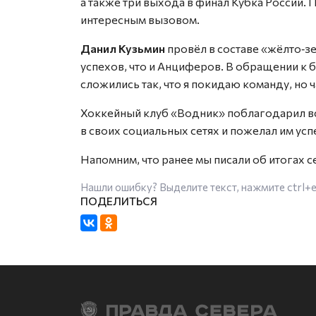
а также три выхода в финал Кубка России.
интересным вызовом.
Данил Кузьмин
провёл в составе «жёлто‑з
успехов, что и Анциферов. В обращении к 
сложились так, что я покидаю команду, но ч
Хоккейный клуб «Водник» поблагодарил вс
в своих социальных сетях и пожелал им успе
Напомним, что ранее мы писали об итогах с
Нашли ошибку? Выделите текст, нажмите
ctrl+