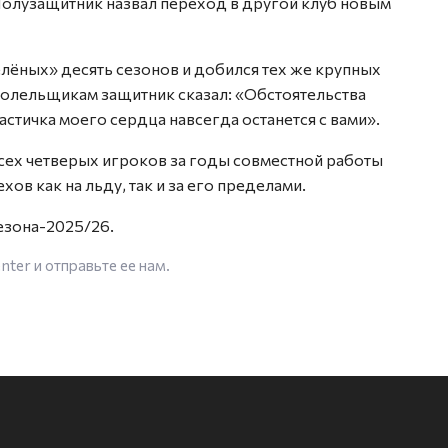
 Полузащитник назвал переход в другой клуб новым
елёных» десять сезонов и добился тех же крупных
болельщикам защитник сказал: «Обстоятельства
астичка моего сердца навсегда останется с вами».
ех четверых игроков за годы совместной работы
хов как на льду, так и за его пределами.
езона-2025/26.
enter
и отправьте ее нам.