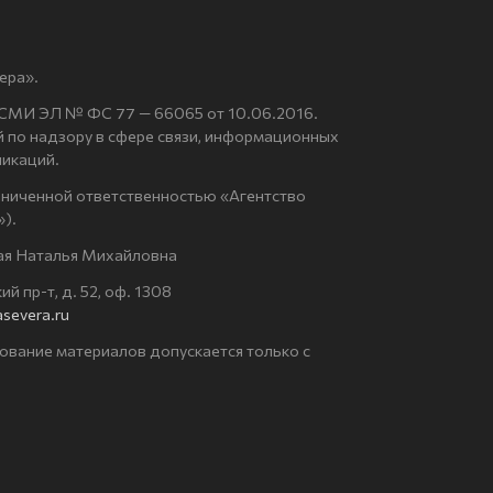
ера».
 СМИ ЭЛ № ФС 77 — 66065 от 10.06.2016.
по надзору в сфере связи, информационных
никаций.
аниченной ответственностью «Агентство
).
ая Наталья Михайловна
й пр-т, д. 52, оф. 1308
severa.ru
ование материалов допускается только с