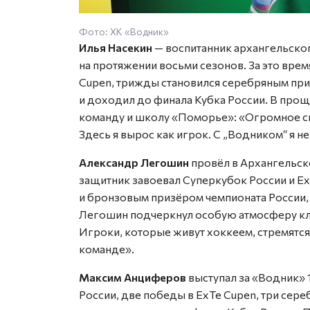
Фото: ХК «Водник»
Илья Насекин
— воспитанник архангельског
на протяжении восьми сезонов. За это вре
Cupen, трижды становился серебряным пр
и доходил до финала Кубка России. В про
команду и школу «Поморье»: «Огромное с
Здесь я вырос как игрок. С „Водником“ я 
Александр Легошин
провёл в Архангельск
защитник завоевал Суперкубок России и E
и бронзовым призёром чемпионата России, 
Легошин подчеркнул особую атмосферу клуб
Игроки, которые живут хоккеем, стремятся
команде».
Максим Анциферов
выступал за «Водник» 
России, две победы в ExTe Cupen, три сер