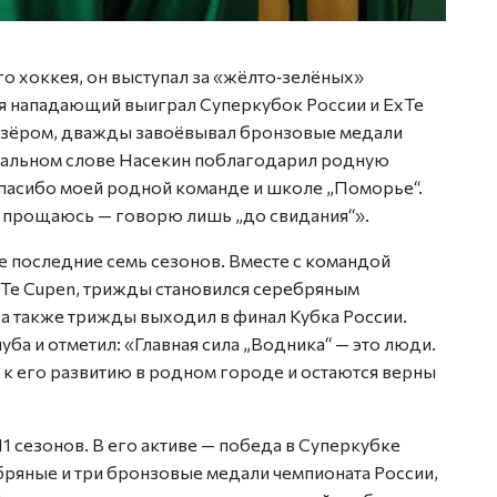
о хоккея, он выступал за «жёлто‑зелёных»
мя нападающий выиграл Суперкубок России и ExTe
изёром, дважды завоёвывал бронзовые медали
щальном слове Насекин поблагодарил родную
пасибо моей родной команде и школе „Поморье“.
не прощаюсь — говорю лишь „до свидания“».
е последние семь сезонов. Вместе с командой
xTe Cupen, трижды становился серебряным
а также трижды выходил в финал Кубка России.
а и отметил: «Главная сила „Водника“ — это люди.
 к его развитию в родном городе и остаются верны
11 сезонов. В его активе — победа в Суперкубке
ебряные и три бронзовые медали чемпионата России,