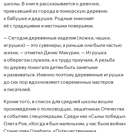
школы. В книге рассказывается о девочке,
приехавшей из города в поморскую деревню
к бабушке и дедушке. Родные знакомят
её с традициями и местными поверьями.
— Сегодня деревянные изделия (ложки, чашки,
игрушки) — это сувениры, а раньше они были частью
жизни, — отметил Денис Макурин. — Игрушка
и оберегом служила, и к труду приучала. А резьба
по дереву помогала детям быть занятыми
и развиваться. Именно поэтому деревянные игрушки
до сих пор вдохновляют современных мастеров
и писателей.
Кроме того, в список для средней школы вошли
произведения о полководцах, защитниках Отечества
и событиях спецоперации. Среди них «Сыны победы»
Олега Роя, «Когда я был маленьким, у нас была война»
Станислава Олифира, «Путешественники,