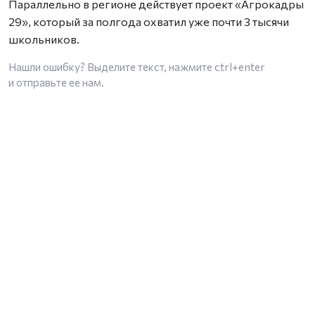
Параллельно в регионе действует проект «Агрокадры
29», который за полгода охватил уже почти 3 тысячи
школьников.
Нашли ошибку? Выделите текст, нажмите
ctrl+enter
и отправьте ее нам.
Общество
Образование
05.08.2026 13:20
Два педагога Поморья удостоены
звания «Заслуженный работник