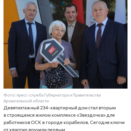
Фото: пресс-служба Губернатора и Правительства
Ф
Архангельской области
А
Девятиэтажный 234-квартирный дом стал вторым
в строящемся жилом комплексе «Звездочка» для
работников ОСК в городе корабелов. Сегодня ключи
от квартир вручили первым