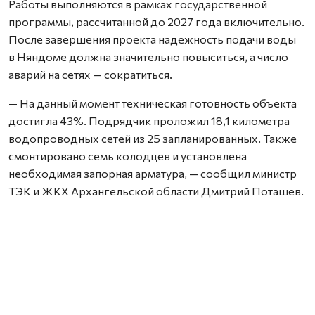
Работы выполняются в рамках государственной
программы, рассчитанной до 2027 года включительно.
После завершения проекта надежность подачи воды
в Няндоме должна значительно повыситься, а число
аварий на сетях — сократиться.
— На данный момент техническая готовность объекта
достигла 43%. Подрядчик проложил 18,1 километра
водопроводных сетей из 25 запланированных. Также
смонтировано семь колодцев и установлена
необходимая запорная арматура, — сообщил министр
ТЭК и ЖКХ Архангельской области Дмитрий Поташев.
Как отметил руководитель ведомства, только
за последнюю неделю на объекте построили около
430 метров трубопровода. Сейчас работы ведутся
на улице Свободы — здесь прокладка сетей
выполняется открытым способом.