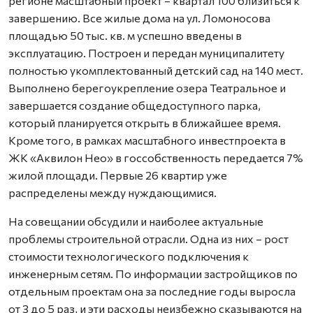
регионе масштабный проект – квартал 100 близиться к
завершению. Все жилые дома на ул. Ломоносова
площадью 50 тыс. кв. м успешно введены в
эксплуатацию. Построен и передан муниципалитету
полностью укомплектованный детский сад на 140 мест.
Выполнено берегоукрепление озера Театральное и
завершается создание общедоступного парка,
который планируется открыть в ближайшее время.
Кроме того, в рамках масштабного инвестпроекта в
ЖК «Аквилон Нео» в госсобственность передается 7%
жилой площади. Первые 26 квартир уже
распределены между нуждающимися.
На совещании обсудили и наиболее актуальные
проблемы строительной отрасли. Одна из них – рост
стоимости технологического подключения к
инженерным сетям. По информации застройщиков по
отдельным проектам она за последние годы выросла
от 3 до 5 раз, и эти расходы неизбежно сказываются на