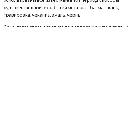
художественной обработки металла – басма, скань,
гравировка, чеканка, эмаль, чернь.
Семь лет экспозиция открыта для посещения жителями
и гостями города. В марте она пополнилась новыми
предметами из фондохранилища Сольвычегодского
музея-заповедника.