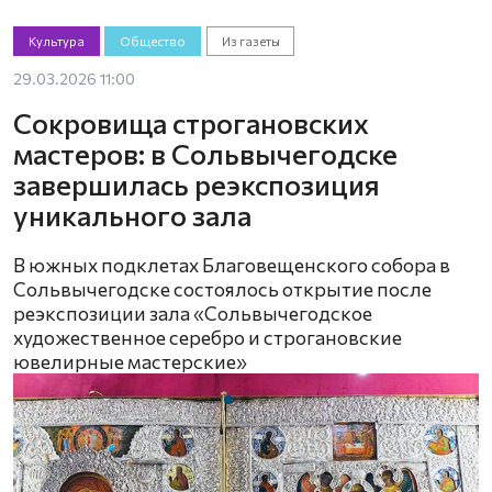
Культура
Общество
Из газеты
29.03.2026 11:00
Сокровища строгановских
мастеров: в Сольвычегодске
завершилась реэкспозиция
уникального зала
В южных подклетах Благовещенского собора в
Сольвычегодске состоялось открытие после
реэкспозиции зала «Сольвычегодское
художественное серебро и строгановские
ювелирные мастерские»